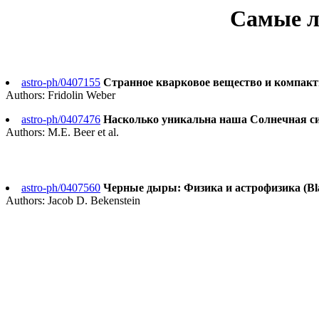
Самые л
astro-ph/0407155
Странное кварковое вещество и компактн
Authors: Fridolin Weber
astro-ph/0407476
Насколько уникальна наша Солнечная систе
Authors: M.E. Beer et al.
astro-ph/0407560
Черные дыры: Физика и астрофизика (Black H
Authors: Jacob D. Bekenstein