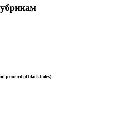
рубрикам
d primordial black holes)