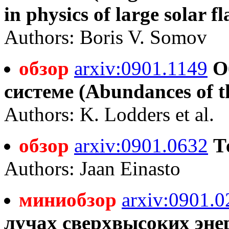
in physics of large solar fl
Authors: Boris V. Somov
обзор
arxiv:0901.1149
О
системе (Abundances of th
Authors: K. Lodders et al.
обзор
arxiv:0901.0632
Т
Authors: Jaan Einasto
миниобзор
arxiv:0901.0
лучах сверхвысоких эне