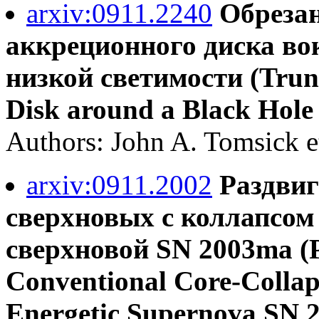
arxiv:0911.2240
Обрезан
аккреционного диска во
низкой светимости (Trunc
Disk around a Black Hole
Authors: John A. Tomsick et
arxiv:0911.2002
Раздви
сверхновых с коллапсом
сверхновой SN 2003ma (P
Conventional Core-Collap
Energetic Supernova SN 