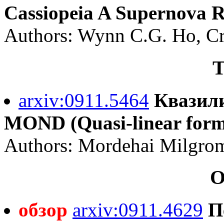
Cassiopeia A Supernova 
Authors: Wynn C.G. Ho, Cr
Т
arxiv:0911.5464
Квазил
MOND (Quasi-linear for
Authors: Mordehai Milgro
О
обзор
arxiv:0911.4629
П