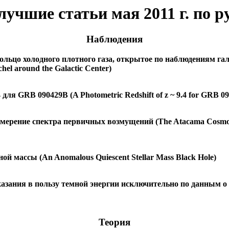
учшие статьи мая 2011 г. по 
Наблюдения
льцо холодного плотного газа, открытое по наблюдениям галак
chel around the Galactic Center)
для GRB 090429B (A Photometric Redshift of z ~ 9.4 for GRB 0
ерение спектра первичных возмущений (The Atacama Cosmology
й массы (An Anomalous Quiescent Stellar Mass Black Hole)
зания в пользу темной энергии исключительно по данным о ре
Теория