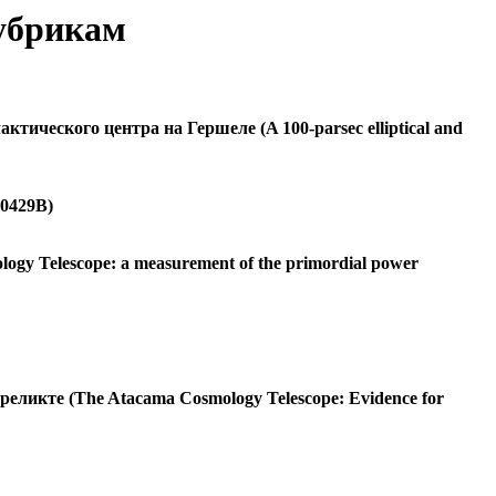
рубрикам
тического центра на Гершеле (A 100-parsec elliptical and
90429B)
 Telescope: a measurement of the primordial power
ликте (The Atacama Cosmology Telescope: Evidence for