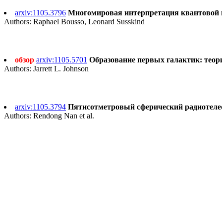
arxiv:1105.3796
Многомировая интерпретация квантовой мех
Authors: Raphael Bousso, Leonard Susskind
обзор
arxiv:1105.5701
Образование первых галактик: теория 
Authors: Jarrett L. Johnson
arxiv:1105.3794
Пятисотметровый сферический радиотелеско
Authors: Rendong Nan et al.