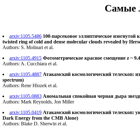
Самые л
arxiv:1105.5486
100-парсековое эллиптическое изогнутой ко
twisted ring of cold and dense molecular clouds revealed by Hers
Authors: S. Molinari et al.
arxiv:1105.4915
Фотометрическое красное смещение z ~ 9.4 
Authors: A. Cucchiara et al.
arxiv:1105.4887
Атакамский космологический телескоп: изм
spectrum)
Authors: Rene Hlozek et al.
arxiv:1105.0883
Аномальная спокойная черная дыра звездно
Authors: Mark Reynolds, Jon Miller
arxiv:1105.0419
Атакамский космологический телескоп: ука
Dark Energy from the CMB Alone)
Authors: Blake D. Sherwin et al.