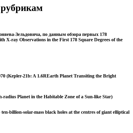
о рубрикам
няева-Зельдовича, по данным обзора первых 178
X-ray Observations in the First 178 Square Degrees of the
(Kepler-21b: A 1.6REarth Planet Transiting the Bright
dius Planet in the Habitable Zone of a Sun-like Star)
ion-solar-mass black holes at the centres of giant elliptical