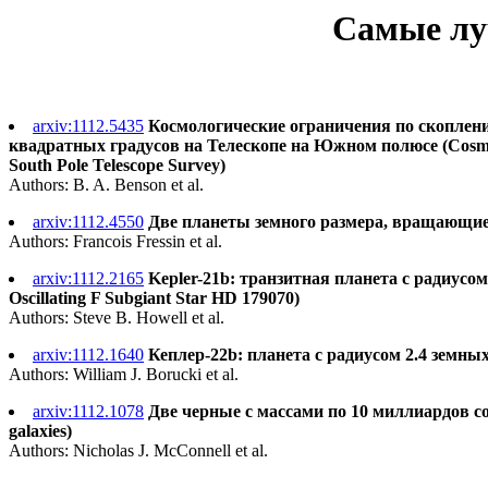
Самые луч
arxiv:1112.5435
Космологические ограничения по скоплен
квадратных градусов на Телескопе на Южном полюсе (Cosmologic
South Pole Telescope Survey)
Authors: B. A. Benson et al.
arxiv:1112.4550
Две планеты земного размера, вращающиеся 
Authors: Francois Fressin et al.
arxiv:1112.2165
Kepler-21b: транзитная планета с радиусом 
Oscillating F Subgiant Star HD 179070)
Authors: Steve B. Howell et al.
arxiv:1112.1640
Кеплер-22b: планета с радиусом 2.4 земных в
Authors: William J. Borucki et al.
arxiv:1112.1078
Две черные с массами по 10 миллиардов солне
galaxies)
Authors: Nicholas J. McConnell et al.