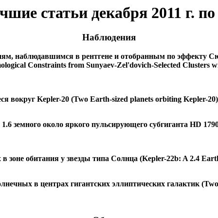
шие статьи декабря 2011 г. п
Наблюдения
иям, наблюдавшимся в рентгене и отобранным по эффекту Сю
al Constraints from Sunyaev-Zel'dovich-Selected Clusters with 
вокруг Kepler-20 (Two Earth-sized planets orbiting Kepler-20)
1.6 земного около яркого пульсирующего субгиганта HD 179070 
 зоне обитания у звезды типа Солнца (Kepler-22b: A 2.4 Earth-ra
чных в центрах гигантских эллиптических галактик (Two ten-bill