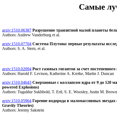
Самые луч
arxiv:1510.06387
Разрушение транзитной малой планеты белым к
Authors: Andrew Vanderburg et al.
arxiv:1510.07704
Система Плутона: первые результаты исследова
Authors: S. A. Stern, et al.
arxiv:1510.02094
Рост газовых гигантов за счет постепенного н
Authors: Harold F. Levison, Katherine A. Kretke, Martin J. Duncan
arxiv:1510.04643
Сверхновые с коллапсом ядра от 9 до 120 мас
powered Explosions)
Authors: Tuguldur Sukhbold, T. Ertl, S. E. Woosley, Justin M. Brown
arxiv:1510.05964
Горение водорода в маломассивных звездах с
Gravity Theories)
Authors: Jeremy Sakstein