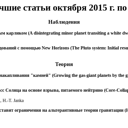
шие статьи октября 2015 г. п
Наблюдения
арликом (A disintegrating minor planet transiting a white dw
ний с помощью New Horizons (The Pluto system: Initial results
Теория
акапливания "камней" (Growing the gas-giant planets by the gr
с Солнца на основе взрыва, питаемого нейтрино (Core-Collapse
, H.-T. Janka
тавит ограничения на альтерантивные теории гравитации (Hyd