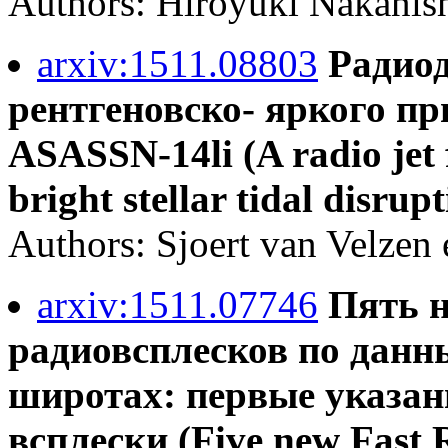
Authors: Hiroyuki Nakanish
arxiv:1511.08803
Радиод
рентгеновско- яркого п
ASASSN-14li (A radio jet 
bright stellar tidal disru
Authors: Sjoert van Velzen e
arxiv:1511.07746
Пять 
радиовсплесков по дан
широтах: первые указан
всплески (Five new Fast