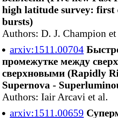
high latitude survey: firs
bursts)
Authors: D. J. Champion et 
arxiv:1511.00704
Быстр
промежутке между све
сверхновыми (Rapidly Ris
Supernova - Superlumino
Authors: Iair Arcavi et al.
arxiv:1511.00659
Супер