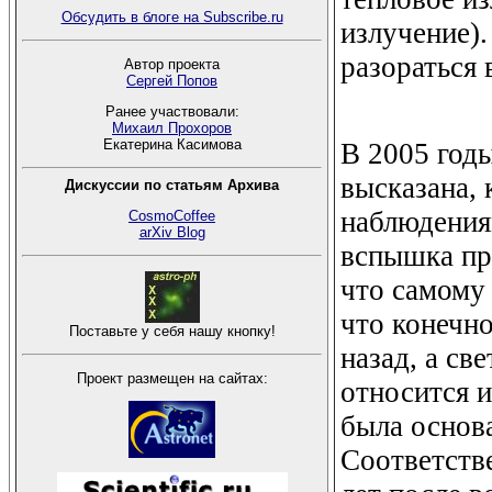
Обсудить в блоге на Subscribe.ru
излучение).
разораться 
Автор проекта
Сергей Попов
Ранее участвовали:
Михаил Прохоров
Екатерина Касимова
В 2005 годы
высказана, 
Дискуссии по статьям Архива
наблюдениям
CosmoCoffee
arXiv Blog
вспышка пр
что самому 
что конечно
Поставьте у себя нашу кнопку!
назад, а св
Проект размещен на сайтах:
относится 
была основа
Соответстве