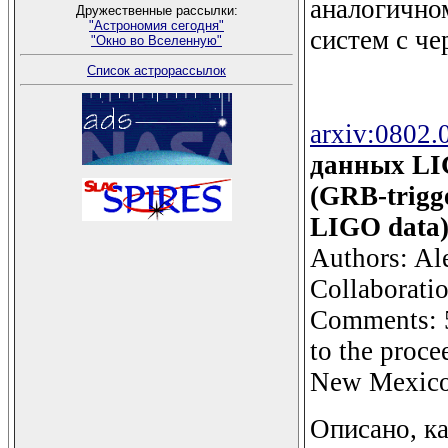
аналогично
Дружественные рассылки:
"Астрономия сегодня"
систем с ч
"Окно во Вселенную"
Список астрорассылок
arxiv:0802.
данных LI
(GRB-trigge
LIGO data
Authors: Ale
Collaborati
Comments: 5 
to the proc
New Mexico
Описано, к