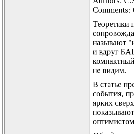
Authors: C.S
Comments: 6
Теоретики п
сопровожда
называют "
и вдруг БАЦ
компактный 
не видим.
В статье пр
события, п
ярких сверх
показывают,
оптимистом)