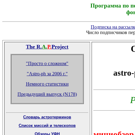
Программа по п
фо
Подписка на рассылку
Число подписчиков пер
The R.
A.
P.
Project
"Просто о сложном"
astro
"Astro-ph за 2006 г."
Немного статистики
Предыдущий выпуск (N178)
Р
Словарь астротерминов
Список миссий и телескопов
миниобзор
Обзоры УФН