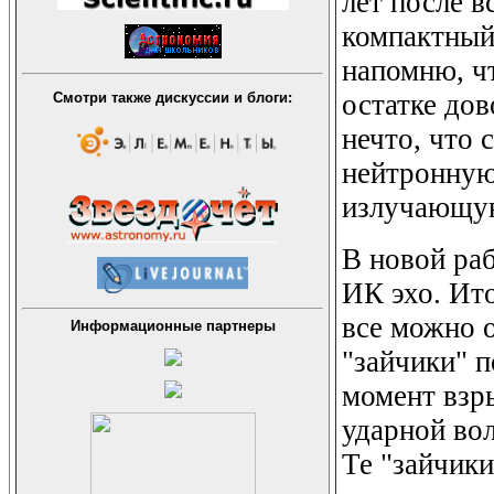
лет после 
компактный
напомню, ч
остатке дов
Смотри также дискуссии и блоги:
нечто, что
нейтронную 
излучающую
В новой ра
ИК эхо. Ито
все можно о
Информационные партнеры
"зайчики" 
момент взр
ударной вол
Те "зайчики