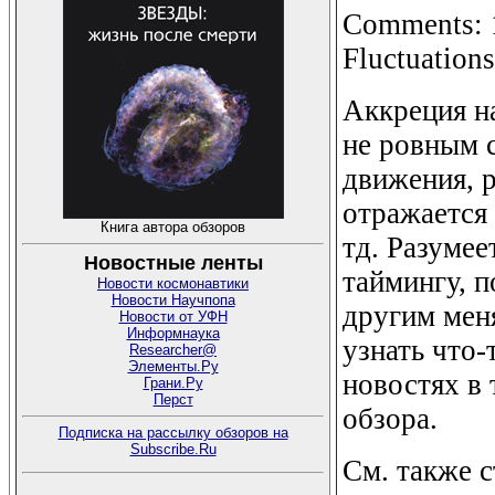
Comments: 1
Fluctuations
Аккреция н
не ровным 
движения, р
отражается 
Книга автора обзоров
тд. Разумее
Новостные ленты
таймингу, 
Новости космонавтики
Новости Научпопа
другим мен
Новости от УФН
Информнаука
узнать что-
Researcher@
Элементы.Ру
новостях в 
Грани.Ру
Перст
обзора.
Подписка на рассылку обзоров на
Subscribe.Ru
См. также 