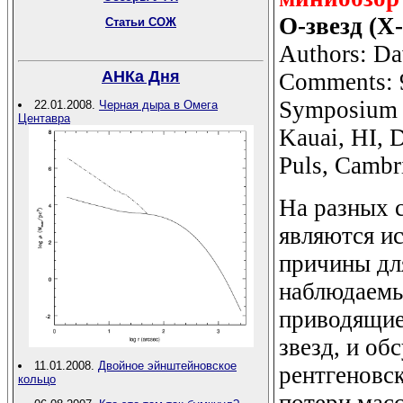
О-звезд (X-
Статьи СОЖ
Authors: Da
АНКа Дня
Comments: 9
Symposium 2
22.01.2008.
Черная дыра в Омега
Центавра
Kauai, HI, 
Puls, Cambr
На разных 
являются ис
причины дл
наблюдаемы
приводящие
звезд, и об
11.01.2008.
Двойное эйнштейновское
рентгеновс
кольцо
потери масс