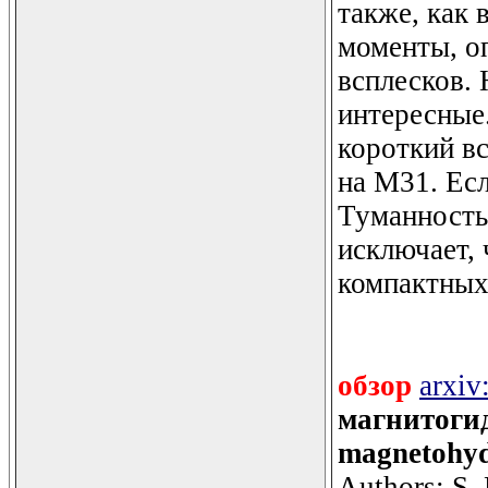
также, как 
моменты, о
всплесков. 
интересные.
короткий в
на М31. Есл
Туманность
исключает,
компактных
обзор
arxiv
магнитогид
magnetohy
Authors: S.