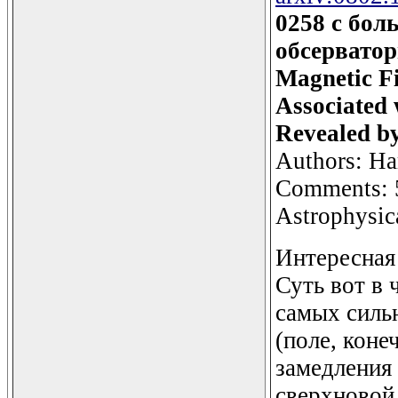
0258 с бо
обсерватори
Magnetic F
Associated
Revealed b
Authors: Ha
Comments: 5 
Astrophysica
Интересная 
Суть вот в 
самых силь
(поле, коне
замедления 
сверхновой