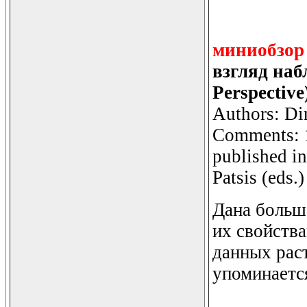
миниобзор
взгляд наб
Perspective
Authors: Di
Comments: 13
published i
Patsis (eds.)
Дана больша
их свойства
данных раст
упоминается