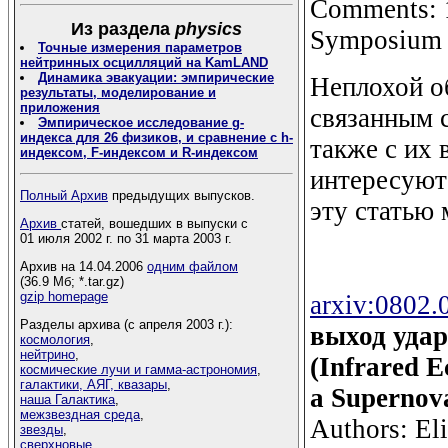
Comments: 1
Из раздела
physics
Symposium 2
Точные измерения параметров
нейтринных осцилляций на KamLAND
Динамика эвакуации: эмпирические
Неплохой о
результаты, моделирование и
приложения
связанным с
Эмпирическое исследование g-
индекса для 26 физиков, и сравнение с h-
также с их
индексом, F-индексом и R-индексом
интересуют 
Полный Архив
предыдущих выпусков.
эту статью
Архив
статей, вошедших в выпуски с
01 июля 2002 г. по 31 марта 2003 г.
Архив на 14.04.2006
одним файлом
(36.9 Мб; *.tar.gz)
gzip homepage
arxiv:0802.
Разделы архива (с апреля 2003 г.):
выход уда
космология
,
нейтрино
,
(Infrared E
космические лучи и гамма-астрономия
,
галактики, АЯГ, квазары
,
a Supernov
наша Галактика
,
межзвездная среда
,
Authors: El
звезды
,
сверхновые
,