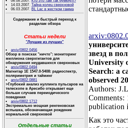
06.08.2007.
Кто это там так бумкнул?
14.03.2007.
Тайна колец сверхновой
стандартны
06.03.2007.
BL Lac в жестком гамма
Содержание и быстрый переход к
разделам обзора
arxiv:0802.
Статьи недели
"Лучшие из лучших"
университе
arxiv/0802.0456
звезд в по
Обзор в поисках "ничто": мониторинг
миллиона сверхгигантов для
University 
обнаружения неудавшихся сверхновых
arxiv/0802.0494
Search: a ca
Магнитар 1E 1547.0-5408: радиоспектр,
поляриметрия и тайминг
observed 2
arxiv/0802.0881
>Глубокий анализ нуллинга пульсаров на
Authors: J.L
телескопе в Аресибо открывает еще
больше случаев переиодического
Comments: 14
поведения
arxiv/0802.1712
publicatio
Экстремально мощная ренгеновская
вспышка, обозначающая рождение
нормальной сверхновой
Как это ча
Отдельные статьи