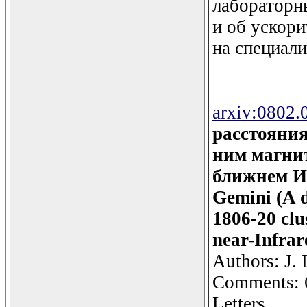
лабораторн
и об ускор
на специали
arxiv:0802.
расстояния
ним магни
ближнем И
Gemini (A d
1806-20 clu
near-Infrar
Authors: J. 
Comments: 6
Letters