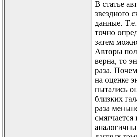
В статье ав
звездного с
данные. Т.е
точно опред
затем можно
Авторы пол
верна, то э
раза. Почем
на оценке 
пытались о
близких гал
раза меньше
смягчается
аналогичны
данных гам