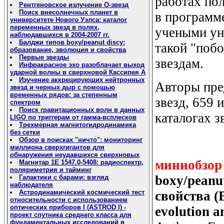
работах пол
Рентгеновское излучение О-звезд
Поиск внесолнечных планет в
в программ
университете Нового Уэлса: каталог
переменных звезд в полях,
учеными ун
наблюдавшихся в 2004-2007 гг.
Балджи типов boxy/peanut discy:
такой "поб
образование, эволюция и свойства
Первые звезды
звездам.
Инфракрасное эхо разоблачает выход
ударной волны в сверхновой Кассипея А
Изучение аккрецирующих нейтронных
Авторы пре
звезд и черных дыр с помощью
временных рядов: за степенным
звезд, 659 
спектром
Поиск гравитационных волн в данных
каталогах з
LIGO по триггерам от гамма-всплесков
Трехмерная магнитогидродинамика
без сетки
Обзор в поисках "ничто": мониторинг
миллиона сверхгигантов для
обнаружения неудавшихся сверхновых
миниобзор
Магнитар 1E 1547.0-5408: радиоспектр,
поляриметрия и тайминг
boxy/peanu
Галактики с барами: взгляд
наблюдателя
свойства (B
Астродинамический космический тест
относительности с использованием
оптических приборов I (ASTROD I) -
evolution a
проект спутника среднего класса для
фундаментальных исследований в