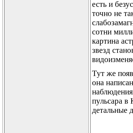
есть и безу
точно не та
слабозамаг
сотни милли
картина ас
звезд стано
видоизменя
Тут же появ
она написан
наблюдения
пульсара в 
детальные д