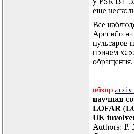
у PSR B113
еще нескол
Все наблюде
Аресибо на
пульсаров 
причем хар
обращения.
обзор
arxiv
научная с
LOFAR (LOF
UK involve
Authors: P.