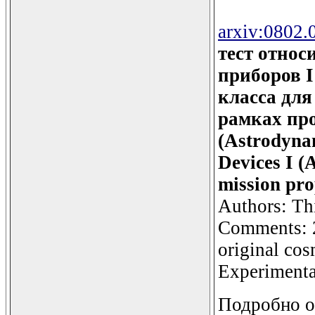
arxiv:0802.
тест относ
приборов I
класса дл
рамках про
(Astrodynam
Devices I (
mission pro
Authors: Th
Comments: 2
original cos
Experiment
Подробно о