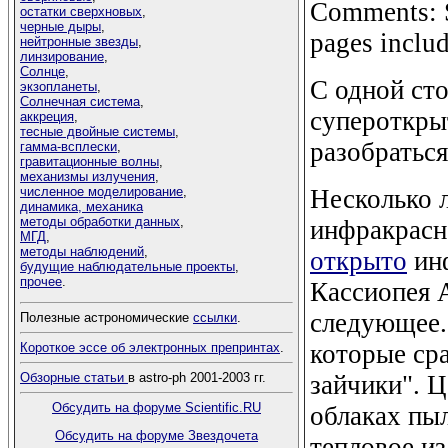
Comments: S
остатки сверхновых
,
черные дыры
,
pages includ
нейтронные звезды
,
линзирование
,
Солнце
,
С одной сто
экзопланеты
,
Солнечная система
,
супероткры
аккреция
,
тесные двойные системы
,
разобраться
гамма-всплески
,
гравитационные волны
,
механизмы излучения
,
Несколько 
численное моделирование
,
динамика, механика
методы обработки данных
,
инфракрасн
МГД
,
методы наблюдений
,
открыто
инф
будущие наблюдательные проекты
,
прочее
.
Кассиопея А
следующее.
Полезные астрономические
ссылки
.
которые ср
Короткое эссе об электронных препринтах
.
зайчики". Ц
Обзорные статьи
в astro-ph 2001-2003 гг.
Обсудить на форуме Scientific.RU
облаках пыл
Обсудить на форуме Звездочета
тепловое и