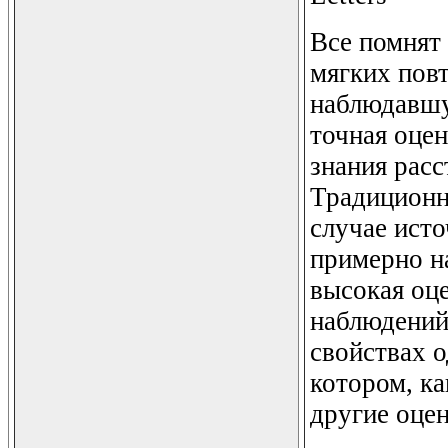
Все помнят
мягких пов
наблюдавшу
точная оце
знания расс
Традиционно
случае исто
примерно на
высокая оц
наблюдений
свойствах о
котором, ка
другие оце