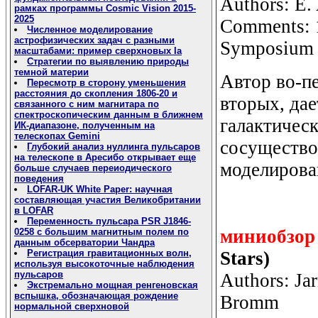
Authors: E.
рамках программы Cosmic Vision 2015-
2025
Comments: 1
Численное моделирование
астрофизических задач с разными
Symposium 2
масштабами: пример сверхновых Ia
Стратегии по выявлению природы
темной материи
Автор во-п
Пересмотр в сторону уменьшения
расстояния до скопления 1806-20 и
вторых, да
связанного с ним магнитара по
спектроскопическим данным в ближнем
галактичес
ИК-диапазоне, полученным на
телескопах Gemini
сосуществов
Глубокий анализ нуллинга пульсаров
на телескопе в Аресибо открывает еще
моделирова
больше случаев переиодического
поведения
LOFAR-UK White Paper: научная
составляющая участия Великобритании
в LOFAR
Переменность пульсара PSR J1846-
миниобзор
0258 с большим магнитным полем по
данным обсерватории Чандра
Stars)
Регистрация гравитационных волн,
используя высокоточные наблюдения
пульсаров
Authors: Jar
Экстремально мощная ренгеновская
вспышка, обозначающая рождение
Bromm
нормальной сверхновой