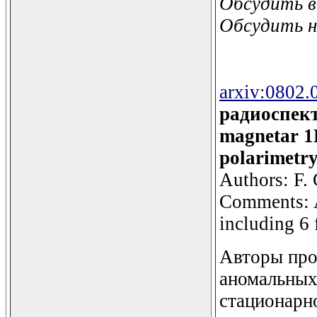
Обсудить 
Обсудить 
arxiv:0802.
радиоспект
magnetar 1E
polarimetry
Authors: F. 
Comments: A
including 6 
Авторы про
аномальных
стационарн