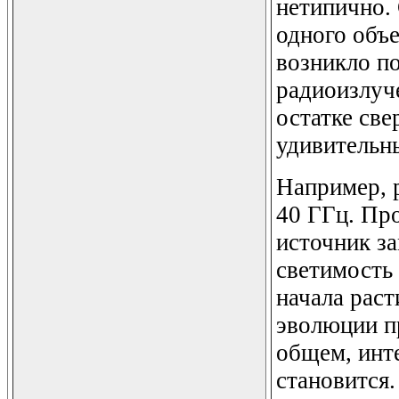
нетипично. 
одного объе
возникло п
радиоизлуче
остатке све
удивительн
Например, 
40 ГГц. Про
источник за
светимость
начала раст
эволюции п
общем, инте
становится.