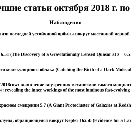
шие статьи октября 2018 г. п
Наблюдения
и последней устойчивой орбиты вокруг массивной черной дыры S
1 (The Discovery of a Gravitationally Lensed Quasar at z = 6.5
молекулярного облака (Catching the Birth of a Dark Molecular
T2018cow: выявление внутренних механизмов самого мощног
revealing the inner workings of the most luminous fast-evolving o
сном смещении 5.7 (A Giant Protocluster of Galaxies at Redshif
уны, обращающейся вокруг Kepler-1625b (Evidence for a Lar