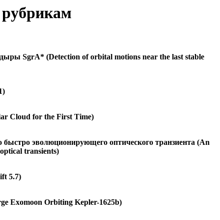
о рубрикам
grA* (Detection of orbital motions near the last stable
1)
 Cloud for the First Time)
о быстро эволюционирующего оптического транзиента (An
ptical transients)
t 5.7)
ge Exomoon Orbiting Kepler-1625b)