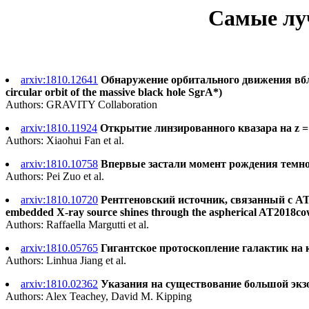
Самые луч
arxiv:1810.12641
Обнаружение орбитального движения вблиз
circular orbit of the massive black hole SgrA*)
Authors: GRAVITY Collaboration
arxiv:1810.11924
Открытие линзированного квазара на z = 6.5
Authors: Xiaohui Fan et al.
arxiv:1810.10758
Впервые застали момент рождения темного 
Authors: Pei Zuo et al.
arxiv:1810.10720
Рентгеновский источник, связанный с A
embedded X-ray source shines through the aspherical AT2018cow: 
Authors: Raffaella Margutti et al.
arxiv:1810.05765
Гигантское протоскопление галактик на кра
Authors: Linhua Jiang et al.
arxiv:1810.02362
Указания на существование большой экзол
Authors: Alex Teachey, David M. Kipping