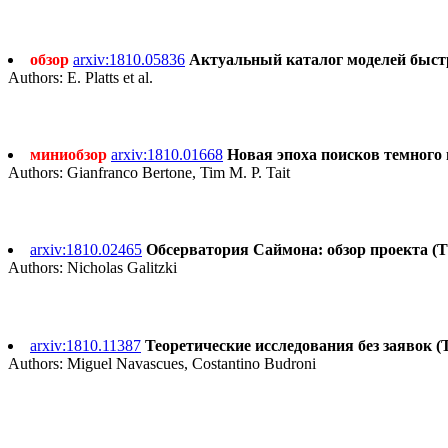
обзор
arxiv:1810.05836
Актуальный каталог моделей быстры
Authors: E. Platts et al.
миниобзор
arxiv:1810.01668
Новая эпоха поисков темного в
Authors: Gianfranco Bertone, Tim M. P. Tait
arxiv:1810.02465
Обсерватория Саймона: обзор проекта (Th
Authors: Nicholas Galitzki
arxiv:1810.11387
Теоретические исследования без заявок (The
Authors: Miguel Navascues, Costantino Budroni