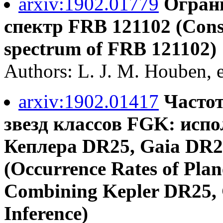
arxiv:1902.01779
Огран
спектр FRB 121102 (Const
spectrum of FRB 121102)
Authors: L. J. M. Houben, e
arxiv:1902.01417
Частот
звезд классов FGK: испо
Кеплера DR25, Gaia DR2
(Occurrence Rates of Plan
Combining Kepler DR25, 
Inference)