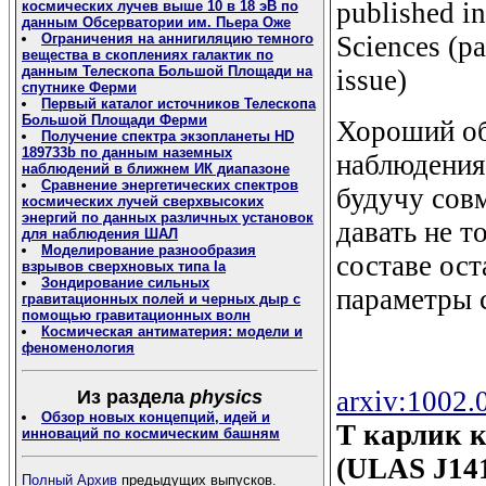
published i
космических лучев выше 10 в 18 эВ по
данным Обсерватории им. Пьера Оже
Sciences (pa
Ограничения на аннигиляцию темного
вещества в скоплениях галактик по
данным Телескопа Большой Площади на
issue)
спутнике Ферми
Первый каталог источников Телескопа
Большой Площади Ферми
Хороший об
Получение спектра экзопланеты HD
189733b по данным наземных
наблюдения 
наблюдений в ближнем ИК диапазоне
Сравнение энергетических спектров
будучу сов
космических лучей сверхвысоких
энергий по данных различных установок
давать не 
для наблюдения ШАЛ
Моделирование разнообразия
составе ост
взрывов сверхновых типа Ia
Зондирование сильных
параметры 
гравитационных полей и черных дыр с
помощью гравитационных волн
Космическая антиматерия: модели и
феноменология
arxiv:1002.
Из раздела
physics
Обзор новых концепций, идей и
Т карлик к
инноваций по космическим башням
(ULAS J141
Полный Архив
предыдущих выпусков.