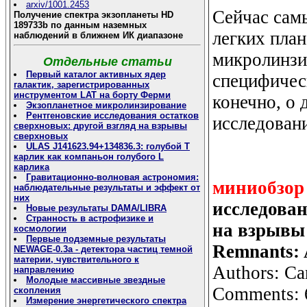
arxiv/1001.2453
Сейчас сам
Получение спектра экзопланеты HD
189733b по данным наземных
легких план
наблюдений в ближнем ИК диапазоне
микролинзи
Отдельные статьи
Первый каталог активных ядер
специфическ
галактик, зарегистрированных
инструментом LAT на борту Ферми
конечно, о 
Экзопланетное микролинзирование
Рентгеновские исследования остатков
исследовани
сверхновых: другой взгляд на взрывы
сверхновых
ULAS J141623.94+134836.3: голубой Т
карлик как компаньон голубого L
карлика
Гравитационно-волновая астрономия:
миниобзор
наблюдательные результаты и эффект от
них
исследован
Новые результаты DAMA/LIBRA
Странность в астрофизике и
на взрывы 
космологии
Первые подземные результаты
Remnants: A
NEWAGE-0.3a - детектора частиц темной
материи, чувствительного к
Authors: Ca
направлению
Молодые массивные звездные
Comments: 6 
скопления
Измерение энергетического спектра