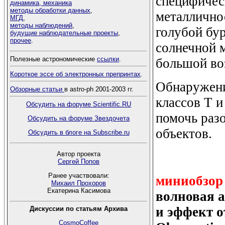
специфичес
динамика, механика
методы обработки данных
,
металличнос
МГД
,
методы наблюдений
,
голубой бур
будущие наблюдательные проекты
,
прочее
.
солнечной 
Полезные астрономические
ссылки
.
большой во
Короткое эссе об электронных препринтах
.
Обнаружени
Обзорные статьи
в astro-ph 2001-2003 гг.
классов Т и
Обсудить на форуме Scientific.RU
помочь раз
Обсудить на форуме Звездочета
объектов.
Обсудить в блоге на Subscribe.ru
Автор проекта
Сергей Попов
Ранее участвовали:
миниобзор
Михаил Прохоров
Екатерина Касимова
волновая 
и эффект о
Дискуссии по статьям Архива
CosmoCoffee