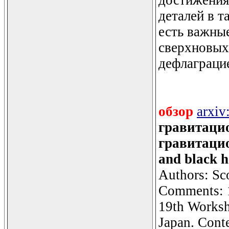
деталей в т
есть важны
сверхновых 
дефлаграцие
обзор
arxiv
гравитаци
гравитацио
and black h
Authors: Sc
Comments: 19
19th Worksh
Japan. Conte