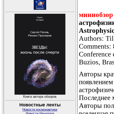
миниобзор
астрофизик
Astrophysi
Authors: Til
Comments: 8 
Conference 
Buzios, Bras
Авторы кра
появлением
астрофизиче
Последнее 
Книга автора обзоров
Авторы пола
Новостные ленты
Новости космонавтики
вселенная 
Новости Научпопа