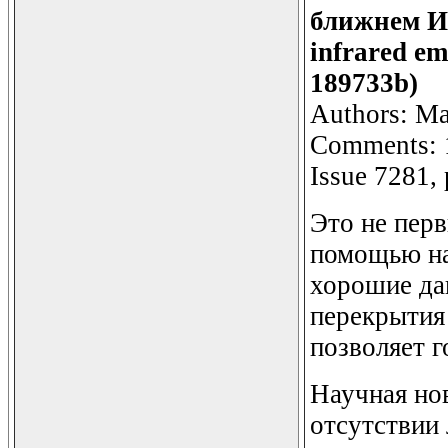
ближнем ИК
infrared em
189733b)
Authors: Mar
Comments: 1
Issue 7281,
Это не перв
помощью на
хорошие да
перекрытия
позволяет 
Научная нов
отсутствии