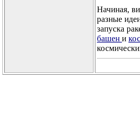
Начиная, в
разные идеи
запуска ра
башен
и
ко
космически