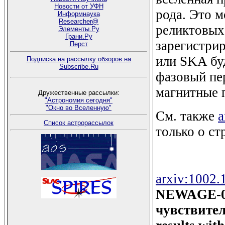
Новости от УФН
рода. Это м
Информнаука
Researcher@
реликтовых
Элементы.Ру
Грани.Ру
зарегистри
Перст
или SKA бу
Подписка на рассылку обзоров на
Subscribe.Ru
фазовый пе
магнитные п
Дружественные рассылки:
"Астрономия сегодня"
"Окно во Вселенную"
См. также
a
Список астрорассылок
только о ст
arxiv:1002.
NEWAGE-0.3
чувствител