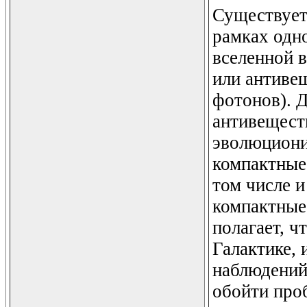
Существует
рамках одно
вселенной в
или антивещ
фотонов). Д
антивеществ
эволюционир
компактные
том числе и
компактные 
полагает, ч
Галактике, 
наблюдений
обойти про