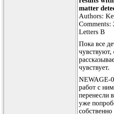
results wit
matter dete
Authors: Ken
Comments: 23
Letters B
Пока все д
чувствуют, 
рассказыва
чувствует.
NEWAGE-0.3
работ с ним
перенесли 
уже попроб
собственно