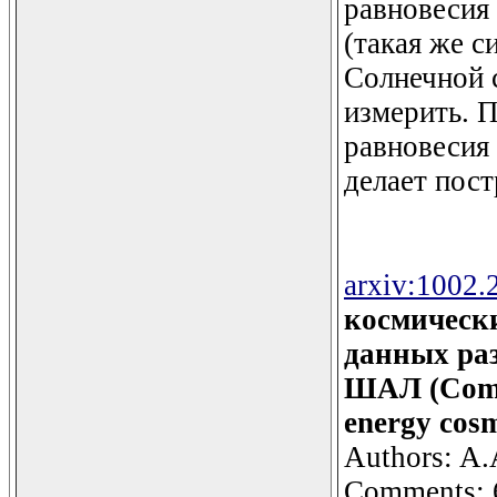
равновесия
(такая же с
Солнечной с
измерить. 
равновесия 
делает пос
arxiv:1002.
космическ
данных ра
ШАЛ (Compa
energy cos
Authors: A.
Comments: 6