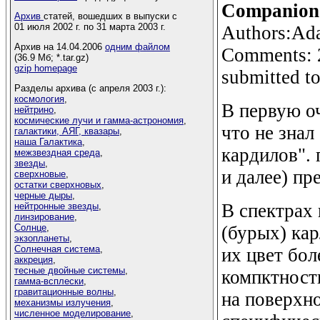
Companion 
Архив
статей, вошедших в выпуски с
01 июля 2002 г. по 31 марта 2003 г.
Authors:Adam
Архив на 14.04.2006
одним файлом
Comments: 2
(36.9 Мб; *.tar.gz)
gzip homepage
submitted t
Разделы архива (с апреля 2003 г.):
космология
,
В первую оч
нейтрино
,
космические лучи и гамма-астрономия
,
что не зна
галактики, АЯГ, квазары
,
наша Галактика
,
кардилов". 
межзвездная среда
,
звезды
,
и далее) пр
сверхновые
,
остатки сверхновых
,
черные дыры
,
В спектрах
нейтронные звезды
,
линзирование
,
(бурых) кар
Солнце
,
экзопланеты
,
Солнечная система
,
их цвет бол
аккреция
,
тесные двойные системы
,
компктност
гамма-всплески
,
гравитационные волны
,
на поверхн
механизмы излучения
,
численное моделирование
,