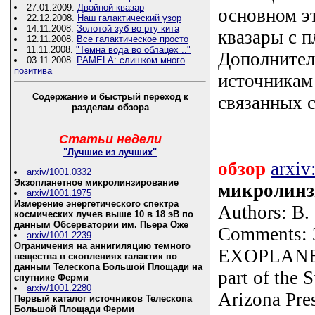
27.01.2009.
Двойной квазар
основном э
22.12.2008.
Наш галактический узор
14.11.2008.
Золотой зуб во рту кита
квазары с п
12.11.2008.
Все галактическое просто
11.11.2008.
"Темна вода во облацех .."
Дополнител
03.11.2008.
PAMELA: слишком много
позитива
источникам
Содержание и быстрый переход к
связанных 
разделам обзора
Статьи недели
"Лучшие из лучших"
обзор
arxiv
arxiv/1001.0332
Экзопланетное микролинзирование
микролинзи
arxiv/1001.1975
Измерение энергетического спектра
Authors: B.
космических лучев выше 10 в 18 эВ по
данным Обсерватории им. Пьера Оже
Comments: 3
arxiv/1001.2239
Ограничения на аннигиляцию темного
EXOPLANETS,
вещества в скоплениях галактик по
данным Телескопа Большой Площади на
part of the 
спутнике Ферми
arxiv/1001.2280
Arizona Pre
Первый каталог источников Телескопа
Большой Площади Ферми