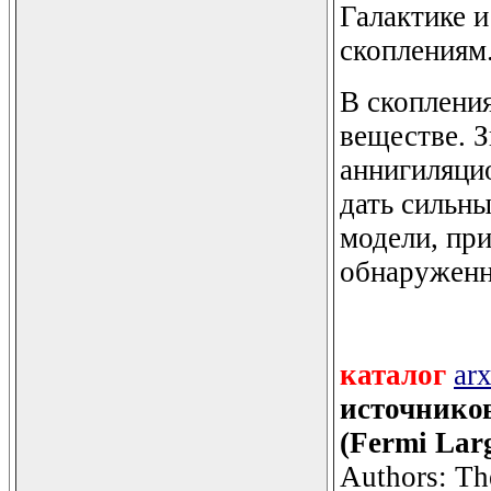
Галактике и
скоплениям
В скоплени
веществе. З
аннигиляцио
дать сильны
модели, пр
обнаруженн
каталог
ar
источнико
(Fermi Larg
Authors: Th