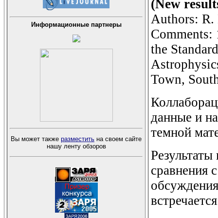
(New resu
Authors: R. 
Информационные партнеры
Comments: 1
the Standar
Astrophysic
Town, South
Коллабора
данные и на
темной мат
Вы может также
разместить
на своем сайте
нашу ленту обзоров
Результаты 
сравнения с
обсуждения
встречается