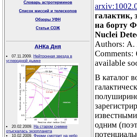
Словарь астротерминов
arxiv:1002.
Список миссий и телескопов
галактик,
Обзоры УФН
на борту Фе
Статьи СОЖ
Nuclei Dete
Authors: A.
АНКа Дня
Comments: 68
07.11.2009.
Нейтронная звезда в
available so
углеродной дымке
В каталог 
галактическ
полуширино
зарегистри
известными
одним (поэ
20.02.2009.
На старом снимке
отыскалась экзопланета
потенциаль
10.02.2009.
Ферми смотрит на небо