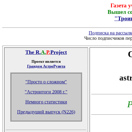
Газета 
Вышел со
"Трои
Подписка на рассылку
Число подписчиков пер
The R.
A.
P.
Project
Проект является
Грандом АстроРунета
ast
"Просто о сложном"
"Астроитоги 2008 г."
Немного статистики
Р
Предыдущий выпуск (N226)