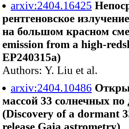
arxiv:2404.16425
Непоср
рентгеновское излучени
на большом красном сме
emission from a high-red
EP240315a)
Authors: Y. Liu et al.
arxiv:2404.10486
Откры
массой 33 солнечных по
(Discovery of a dormant 33
release Gaia astrometry)