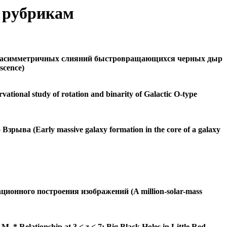
о рубрикам
ю асимметричных слияний быстровращающихся черных дыр
scence)
nal study of rotation and binarity of Galactic O-type
ва (Early massive galaxy formation in the core of a galaxy
онного построения изображений (A million-solar-mass
lationship at 3 < z < 7: Big Black Holes in Little Red