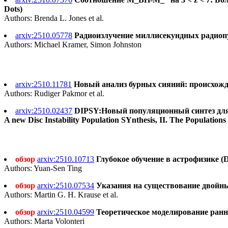
Dots)
Authors: Brenda L. Jones et al.
arxiv:2510.05778
Радиоизлучение миллисекундных радиопульса
Authors: Michael Kramer, Simon Johnston
arxiv:2510.11781
Новый анализ бурных сияний: происхождение
Authors: Rudiger Pakmor et al.
arxiv:2510.02437
DIPSY:Новый популяционный синтез для 
A new Disc Instability Population SYnthesis, II. The Populatio
обзор
arxiv:2510.10713
Глубокое обучение в астрофизике (De
Authors: Yuan-Sen Ting
обзор
arxiv:2510.07534
Указания на существование двойных
Authors: Martin G. H. Krause et al.
обзор
arxiv:2510.04599
Теоретическое моделирование ранних
Authors: Marta Volonteri