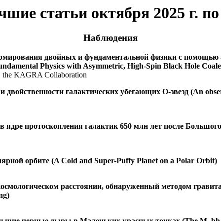
шие статьи октября 2025 г. п
Наблюдения
ормирования двойных и фундаментальной физики с помощь
damental Physics with Asymmetric, High-Spin Black Hole Coale
on, the KAGRA Collaboration
войственности галактических убегающих О-звезд (An observatio
ядре протоcкопления галактик 650 млн лет после Большого Взры
рной орбите (A Cold and Super-Puffy Planet on a Polar Orbit)
осмологическом расстоянии, обнаруженный методом гравитаци
ng)
шие черные дыры в Маленьких красных точках (The M_bh-M_* Re