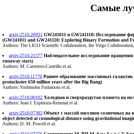
Самые луч
arxiv:2510.26931
GW241011 и GW241110: Исследование ф
(GW241011 and GW241110: Exploring Binary Formation and Fun
Authors: The LIGO Scientific Collaboration, the Virgo Collaborati
arxiv:2510.21577
Наблюдательное исследование вращения и д
runaway stars)
Authors: M. Carretero-Castrillo et al.
arxiv:2510.11770
Раннее образование массивных галактик в 
protocluster 650 million years after the Big Bang)
Authors: Yoshinobu Fudamoto et al.
arxiv:2510.00102
Холодная и сверхраздутая планета на поля
Authors: Juan I. Espinoza-Retamal et al.
arxiv:2510.07382
Объект с массой миллион солнечных на к
object detected at cosmological distance using gravitational imagi
Authors: D. M. Powell et al.
arxiv:2510.07376
Соотношение M_BH-M_* на 3 < z < 7: Боль