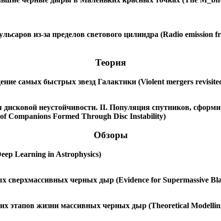
ров из-за пределов светового цилиндра (Radio emission from b
Теория
 самых быстрых звезд Галактики (Violent mergers revisited: The
дисковой неустойчивости. II. Популяция спутников, сформи
ns of Companions Formed Through Disc Instability)
Обзоры
ep Learning in Astrophysics)
 сверхмассивных черных дыр (Evidence for Supermassive Blac
 этапов жизни массивных черных дыр (Theoretical Modelling 