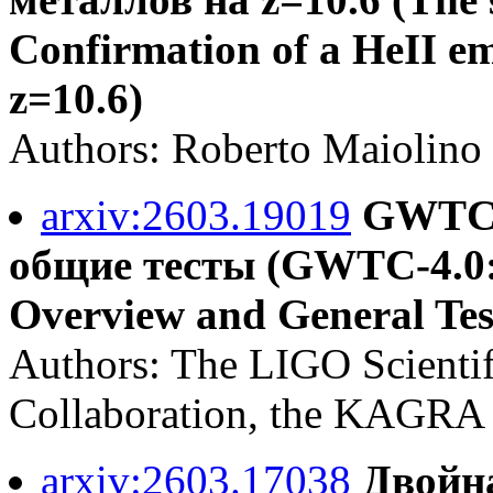
Confirmation of a HeII emi
z=10.6)
Authors: Roberto Maiolino e
arxiv:2603.19019
GWTC-4
общие тесты (GWTC-4.0: Te
Overview and General Tes
Authors: The LIGO Scientif
Collaboration, the KAGRA 
arxiv:2603.17038
Двойн