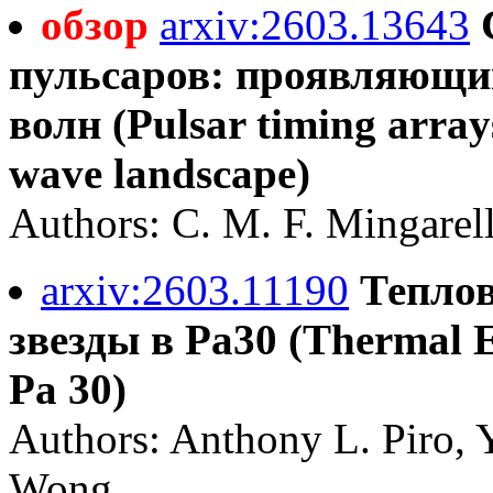
обзор
arxiv:2603.13643
пульсаров: проявляющи
волн (Pulsar timing array
wave landscape)
Authors: C. M. F. Mingarelli
arxiv:2603.11190
Тепло
звезды в Pa30 (Thermal Ev
Pa 30)
Authors: Anthony L. Piro, 
Wong