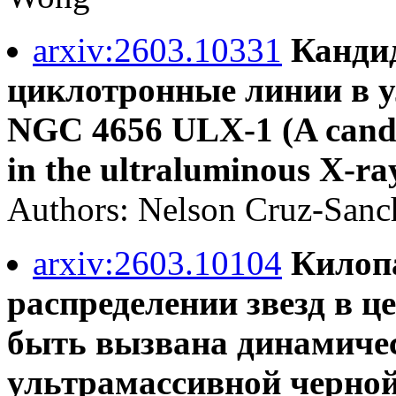
arxiv:2603.10331
Канди
циклотронные линии в 
NGC 4656 ULX-1 (A candid
in the ultraluminous X-r
Authors: Nelson Cruz-Sanch
arxiv:2603.10104
Килопа
распределении звезд в ц
быть вызвана динамиче
ультрамассивной черной 