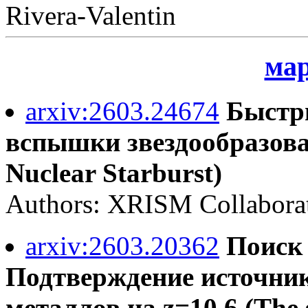
Rivera-Valentin
мар
arxiv:2603.24674
Быстры
вспышки звездообразован
Nuclear Starburst)
Authors: XRISM Collabora
arxiv:2603.20362
Поиск 
Подтверждение источник
металлов на z=10.6 (The s