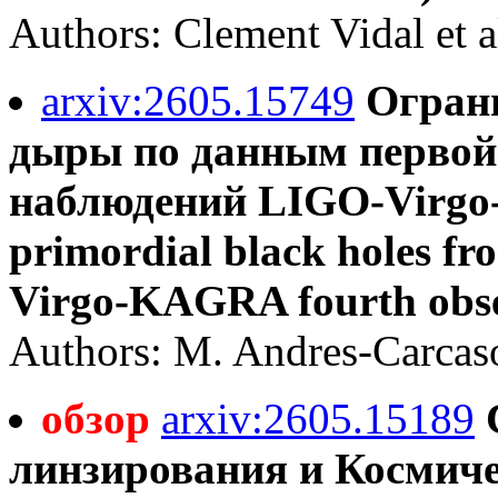
Authors: Clement Vidal et a
arxiv:2605.15749
Огран
дыры по данным первой 
наблюдений LIGO-Virgo-
primordial black holes fro
Virgo-KAGRA fourth obse
Authors: M. Andres-Carcaso
обзор
arxiv:2605.15189
линзирования и Космиче