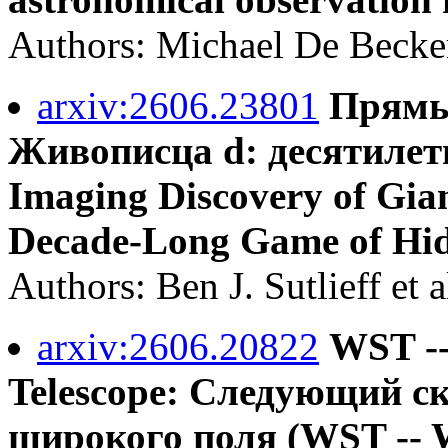
Authors: Michael De Becke
arxiv:2606.23801
Прямы
Живописца d: десятилетн
Imaging Discovery of Gian
Decade-Long Game of Hid
Authors: Ben J. Sutlieff et a
arxiv:2606.20822
WST --
Telescope: Следующий с
широкого поля (WST -- Wi