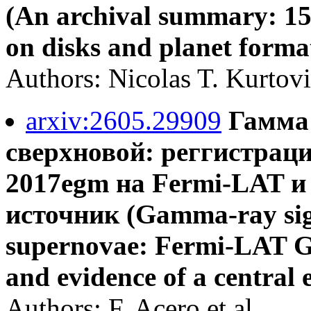
(An archival summary: 15
on disks and planet forma
Authors: Nicolas T. Kurtovic
arxiv:2605.29909
Гамма
сверхновой: реггистрац
2017egm на Fermi-LAT и
источник (Gamma-ray sig
supernovae: Fermi-LAT G
and evidence of a central 
Authors: F. Acero et al.