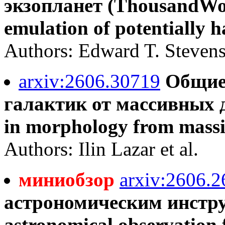
экзопланет (ThousandWor
emulation of potentially h
Authors: Edward T. Stevenso
arxiv:2606.30719
Общие
галактик от массивных д
in morphology from massiv
Authors: Ilin Lazar et al.
миниобзор
arxiv:2606.
астрономическим инстру
astronomical observation fa