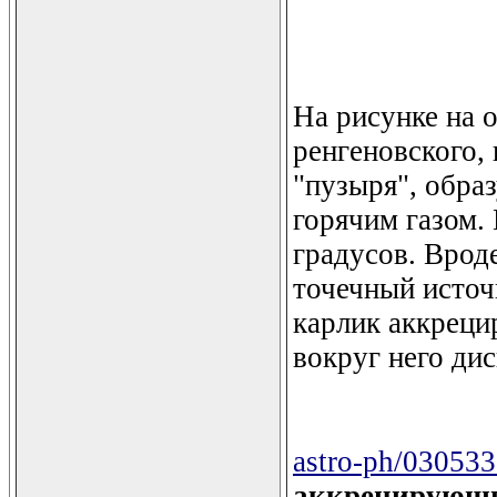
На рисунке на 
ренгеновского,
"пузыря", обра
горячим газом.
градусов. Врод
точечный источн
карлик аккреци
вокруг него дис
astro-ph/03053
аккрецирующи