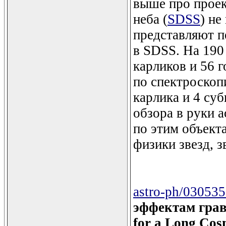
выше про прое
неба (
SDSS
) не
представляют п
в SDSS. На 190
карликов и 56 
по спектроскопи
карлика и 4 су
обзора в руки 
по этим объект
физики звезд, 
astro-ph/03053
эффектам грав
for a Long Cos