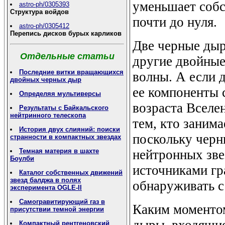
уменьшает собс
astro-ph/0305393
Структура войдов
почти до нуля.
astro-ph/0305412
Перепись дисков бурых карликов
Две черные дыр
Отдельные статьи
другие двойные
Последние витки вращающихся
волны. А если 
двойных черных дыр
ее компоненты 
Определяя мультиверсы
возраста Вселе
Результаты с Байкальского
нейтринного телескопа
тем, кто заним
История двух слияний: поиски
поскольку черн
странности в компактных звездах
нейтронных зве
Темная материя в шахте
Боулби
источниками гр
Каталог собственных движений
звезд балджа в полях
обнаруживать с
эксперимента OGLE-II
Самогравитирующий газ в
Каким моменто
присутствии темной энергии
дыры, входящие
Компактный рентгеновский