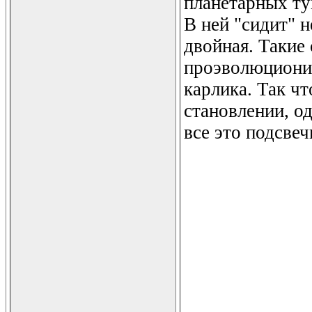
планетарных ту
В ней "сидит" н
двойная. Такие
проэволюционир
карлика. Так чт
становлении, од
все это подсвеч