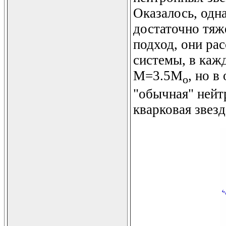
Оказалось, одн
достаточно тяж
подход, они ра
системы, в каж
M=3.5M
, но в
o
"обычная" нейтр
кварковая звез