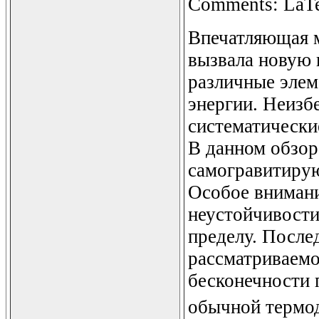
Comments: LaTex
Впечатляющая м
вызвала новую 
различные элем
энергии. Неизб
систематические
В данном обзор
самогравитирую
Особое вниман
неустойчивости
пределу. После
рассматриваемо
бесконечности 
обычной термо