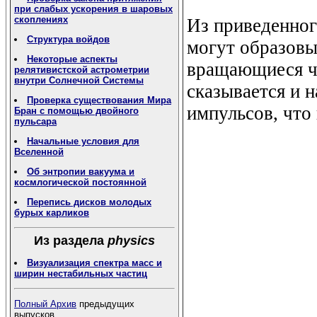
при слабых ускорения в шаровых
скоплениях
Из приведенног
Структура войдов
могут образовы
Некоторые аспекты
вращающиеся ч
релятивистской астрометрии
внутри Солнечной Системы
сказывается и 
Проверка существования Мира
импульсов, что
Бран с помощью двойного
пульсара
Начальные условия для
Вселенной
Об энтропии вакуума и
космлогической постоянной
Перепись дисков молодых
бурых карликов
Из раздела
physics
Визуализация спектра масс и
ширин нестабильных частиц
Полный Архив
предыдущих
выпусков.