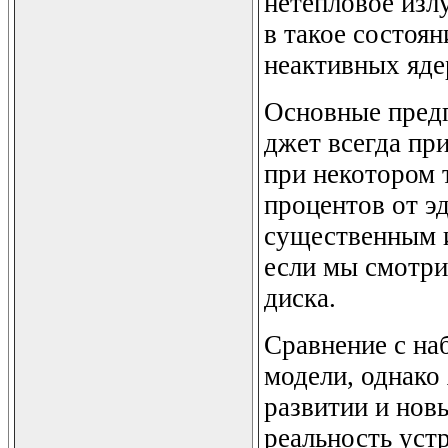
нетепловое изл
в такое состоя
неактивных яде
Основные предп
джет всегда при
при некотором 
процентов от э
существенным и
если мы смотри
диска.
Сравнение с на
модели, однако
развитии и нов
реальность уст