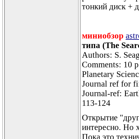
тонкий диск + д
миниобзор
ast
типа (The Searc
Authors: S. Sea
Comments: 10 pa
Planetary Scienc
Journal ref for f
Journal-ref: Ear
113-124
Открытие "друг
интересно. Но х
Пока это техни