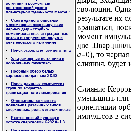
источник и возможный
эволюции. Одна
рентгеновский джет в
планетарной туманности Menzel 3
результате их с
Схема единого описания
маломощных аккрецирующих
вращаться, поск
черных дыр - струйно-
доминированные аккреционные
момент импульс
потоки и корреляция радио и
рентгеновского излучения
две Шварцшиль
Поиск экзопланет земного типа
a
=0), то черна
Ультрамощные источники в
слияния, будет
нормальных галактиках
Пробный обзор белых
карликов по данным SDSS
Поиск длинных комических
Слияние Керров
струн по эффектам
гравитационного линзирования
уменьшить или 
Относительная частота
ориентации орб
появления различных типов
сверхновых: роль металличности
импульсов в си
Рентгеновский пульсар в
остатке сверхновой G292.0+1.8
Проверка закона притяжения