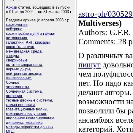
Архив
статей, вошедших в выпуски
с 01 июля 2002 г. по 31 марта 2003 г.
astro-ph/03052
Разделы архива (с апреля 2003 г.):
Multiverses)
космология
,
нейтрино
,
Authors: G.F.R. 
космические лучи и гамма-
астрономия
,
Comments: 28 pa
галактики, АЯГ, квазары
,
наша Галактика
,
межзвездная среда
,
О различных ва
звезды
,
сверхновые
,
пишут
довольно
остатки сверхновых
,
черные дыры
,
чем полуфилосо
нейтронные звезды
,
линзирование
,
нет. Но надо ка
Солнце
,
экзопланеты
,
делают авторы.
Солнечная система
,
аккреция
,
возможности на
тесные двойные системы
,
гамма-всплески
,
позволили бы р
гравитационные волны
,
механизмы излучения
,
ансамблях всел
численное моделирование
,
динамика, механика
методы обработки данных
,
категорий. Хот
МГД
,