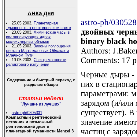
АНКа Дня
astro-ph/03052
25.05.2003.
Планетарная
туманность в рентгеновском свете
двойных черных
23.05.2003.
Химические часы в
коллапсирующих ядрах
binary black ho
молекулярных облаков
21.05.2003.
Законы поглощения
Authors: J.Baker
света в Магеллановых Облаках и
Млечном Пути
Comments: 17 pa
19.05.2003.
Спектр мощности
реликтового излучения
Черные дыры - 
Содержание и быстрый переход к
них в стациона
разделам обзора
параметрами: м
Статьи недели
зарядом (и/или
"Лучшие из лучших"
существует). В
astro-ph/0305331
Компактный рентгеновский
значение имеют 
источник и возможный
рентгеновский джет в
частиц с заряд
планетарной туманности Menzel 3