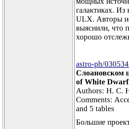
мощных источни
галактиках. Из
ULX. Авторы и
выяснили, что 
хорошо отслежи
astro-ph/03053
Слоановском ци
of White Dwarfs
Authors: H. C. Ha
Comments: Accep
and 5 tables
Большие проект