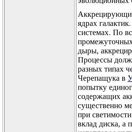
эволюционных 
Аккрецирующие
ядрах галактик
системах. По в
промежуточных
дыры, аккрецир
Процессы должн
разных типах ч
Черепащука в
попытку единог
содержащих ак
существенно ме
при светимости
вклад диска, а