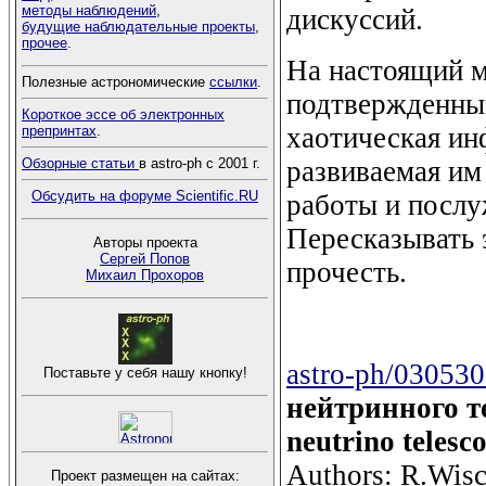
методы наблюдений
,
дискуссий.
будущие наблюдательные проекты
,
прочее
.
На настоящий м
Полезные астрономические
ссылки
.
подтвержденны
Короткое эссе об электронных
хаотическая ин
препринтах
.
развиваемая им
Обзорные статьи
в astro-ph с 2001 г.
Обсудить на форуме Scientific.RU
работы и послу
Пересказывать 
Авторы проекта
Сергей Попов
прочесть.
Михаил Прохоров
astro-ph/03053
Поставьте у себя нашу кнопку!
нейтринного т
neutrino telesc
Authors: R.Wisch
Проект размещен на сайтах: