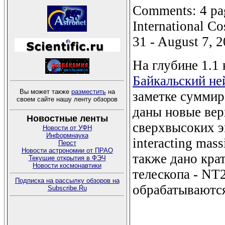
Comments: 4 page
International C
31 - August 7, 
На глубине 1.1 
Байкальский не
Вы может также
разместить
на
заметке суммир
своем сайте нашу ленту обзоров
даны новые вер
Новостные ленты
сверхвысоких э
Новости от УФН
Информнаука
interacting mass
Перст
Новости астрономии от ПРАО
также дано кра
Текущие открытия в ФЭЧ
Новости космонавтики
телескопа - NT
Подписка на рассылку обзоров на
обрабатываются
Subscribe.Ru