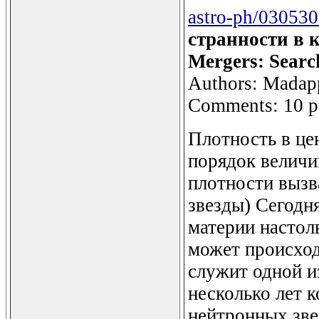
astro-ph/03053
странности в к
Mergers: Searc
Authors: Madapp
Comments: 10 pa
Плотность в це
порядок велич
плотности вызв
звезды) Сегодн
материи настол
может происход
служит одной и
несколько лет 
нейтронных зве