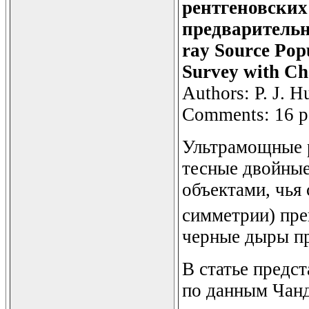
рентгеновских
предварительн
ray Source Pop
Survey with Ch
Authors: P. J. H
Comments: 16 p
Ультрамощные р
тесные двойны
объектами, чья
симметрии) пр
черные дыры п
В статье предс
по данным Чанд