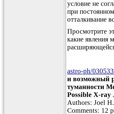
условие не согл
при постоянно
отталкивание в
Просмотрите эту
какие явления 
расширяющейся
astro-ph/03053
и возможный р
туманности Me
Possible X-ray 
Authors: Joel H.
Comments: 12 pag