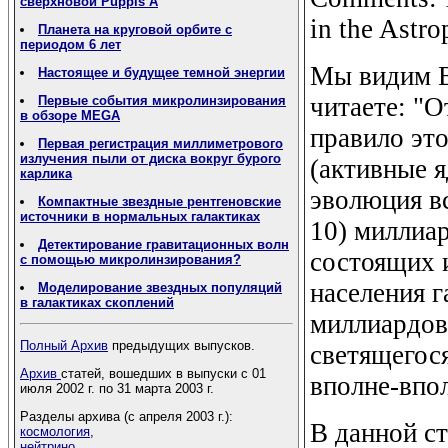
сверхновой Puppis A
in the Astro
Планета на круговой орбите с
периодом 6 лет
Мы видим В
Настоящее и будущее темной энергии
читаете: "О
Первые события микролинзирования
в обзоре MEGA
правило это
Первая регистрация миллиметрового
излучения пыли от диска вокруг бурого
(активные я
карлика
эволюция в
Компактные звездные рентгеновские
источники в нормальных галактиках
10) миллиар
Детектирование гравитационных волн
состоящих 
с помощью микролинзирования?
населения 
Моделирование звездных популяций
в галактиках скоплений
миллиардов
Полный Архив
предыдущих выпусков.
светящегос
Архив
статей, вошедших в выпуски с 01
вполне-впо
июля 2002 г. по 31 марта 2003 г.
Разделы архива (с апреля 2003 г.):
В данной с
космология
,
нейтрино
,