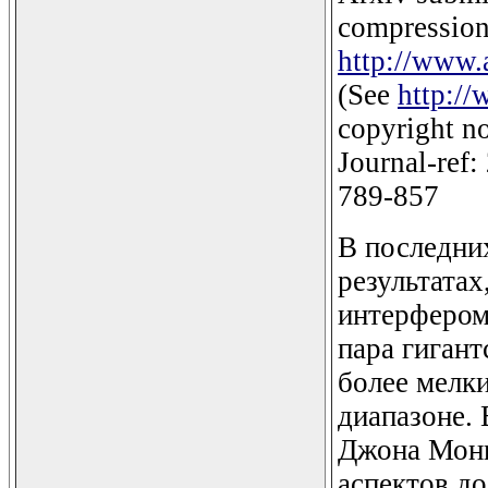
compression 
http://www.
(See
http://
copyright no
Journal-ref:
789-857
В последни
результата
интерфером
пара гигант
более мелк
диапазоне.
Джона Монь
аспектов до