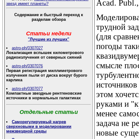
Acad. Publ.
звезд имеет планеты?
Содержание и быстрый переход к
Моделирова
разделам обзора
трудной за
Статьи недели
(для сравне
"Лучшие из лучших"
погоды так
astro-ph/0307027
Локализация вспышек километрового
квазидвуме
радиоизлучения от северных сияний
смысле пло
astro-ph/0307076
Первая регистрация миллиметрового
турбулентн
излучения пыли от диска вокруг бурого
карлика
источников
astro-ph/0307077
этом хочетс
Компактные звездные рентгеновские
источники в нормальных галактиках
руками и "к
менее само
Отдельные статьи
задача не р
Саморегулируемый нагрев
сверхновыми в моделировании
новые суще
межзвездной среды