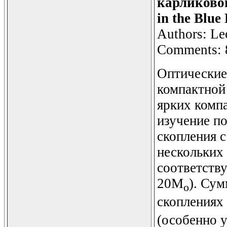
карликовой
in the Blu
Authors: Le
Comments: 8
Оптические
компактной
ярких комп
изучение по
скопления с
нескольких 
соответств
20M
). Су
o
скоплениях
(особенно у