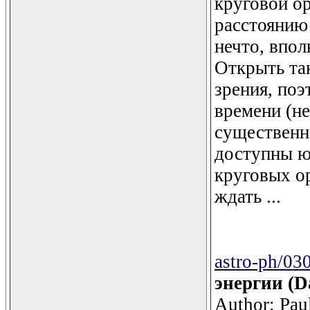
круговой ор
расстоянию 
нечто, впо
Открыть та
зрения, по
времени (н
существенн
доступны юп
круговых ор
ждать ...
astro-ph/03
энергии (D
Author: Pau