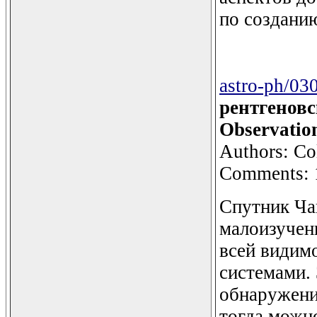
по создани
astro-ph/03
рентгенов
Observation
Authors: Col
Comments: 1
Спутник Ча
малоизучен
всей видим
системами. 
обнаружения
тогда можно