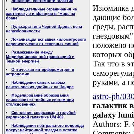
Эволюция светимости галактик
Изюминка д
Наблюдательные ограничения на
хаотическую инфляцию в "мире на
дающие бол
бране"
среды, расп
Пульсары типа Черной Вдовы: цена
неразборчивости
гнездовым" 
Локализация вспышек километрового
положено по
радиоизлучения от северных сияний
которых об
Размежевание между
Модифицированной гравитацией и
Темной энергией
Так что в э
Оптическая интерферометрия в
саморегули
астрономии
руками, а п
Наблюдения самых слабых
рентгеновских двойных на Чандре
astro-ph/03
Моделирование образования
сливающихся тройных систем при
галактик во
столкновениях
galaxy lumi
Скопления сверхзвезд в голубой
карликовой галактике UM 462
Authors: F. 
Наблюдения нейтрального водорода
вокруг нейтронной звезды в остатке
Comments: 16