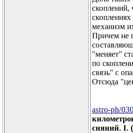
скоплений, 
скоплениях
механизм их
Причем не п
составляющ
"меняет" ст
по скоплен
связь" с оп
Отсюда "цен
astro-ph/03
километро
сияний. I. 