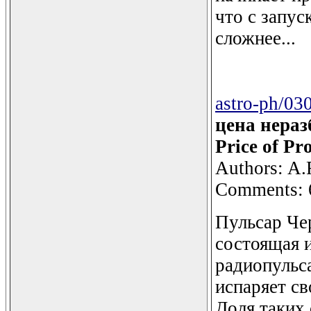
что с запус
сложнее...
astro-ph/03
цена нераз
Price of Pr
Authors: A.
Comments: 6
Пульсар Чер
состоящая 
радиопульс
испаряет св
Доля таких