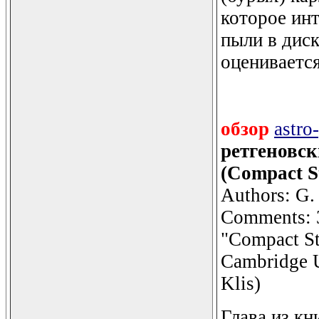
которое ин
пыли в дис
оценивается
обзор
astro
ретгеновс
(Compact St
Authors: G.
Comments: 35
"Compact Ste
Cambridge U
Klis)
Глава из к