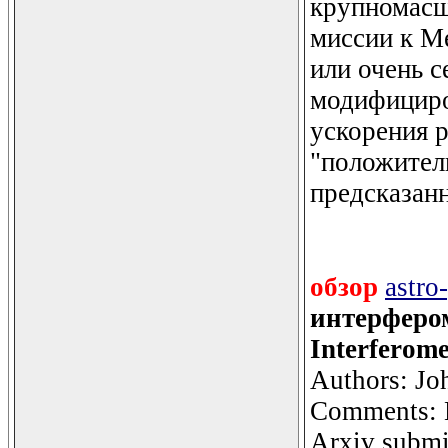
крупномасш
миссии к М
или очень с
модифициро
ускорения 
"положитель
предсказан
обзор
astro
интерфером
Interferome
Authors: Jo
Comments: L
Arxiv submis