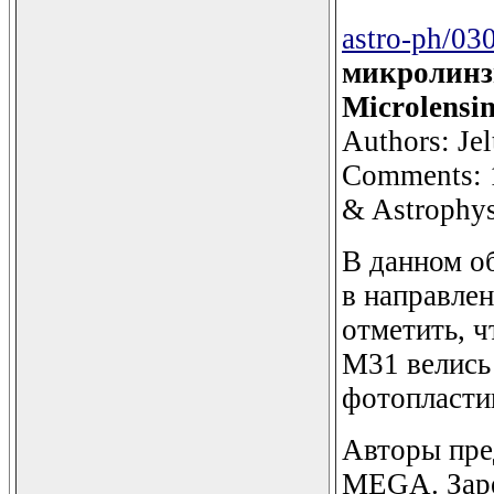
astro-ph/03
микролинз
Microlensi
Authors: Jel
Comments: 1
& Astrophys
В данном о
в направле
отметить, ч
М31 велись 
фотопласти
Авторы пре
MEGA. Заре