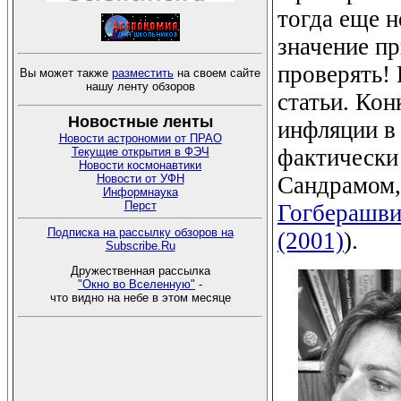
тогда еще н
значение п
проверять!
Вы может также
разместить
на своем сайте
нашу ленту обзоров
статьи. Кон
Новостные ленты
инфляции в
Новости астрономии от ПРАО
фактически 
Текущие открытия в ФЭЧ
Новости космонавтики
Новости от УФН
Сандрамом,
Информнаука
Перст
Гогберашв
Подписка на рассылку обзоров на
(2001)
).
Subscribe.Ru
Дружественная рассылка
"Окно во Вселенную"
-
что видно на небе в этом месяце