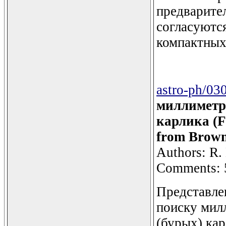
предварите
согласуютс
компактных
astro-ph/03
миллиметро
карлика (Fi
from Brown
Authors: R. 
Comments: 5
Представле
поиску мил
(бурых) кар