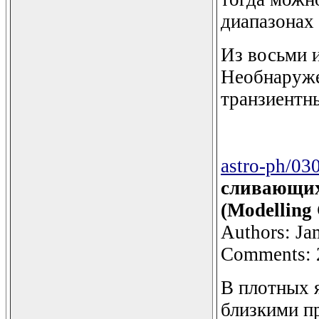
диапазонах (
Из восьми 
Необнаруже
транзиентн
astro-ph/03
сливающих
(Modelling 
Authors: Ja
Comments: 
В плотных 
близкими п