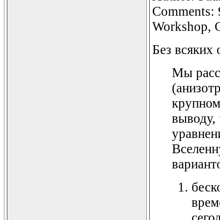
Comments: 9 
Workshop, C
Без всяких 
Мы расс
(анизот
крупном
выводу,
уравнен
Вселенн
вариант
беск
врем
сего