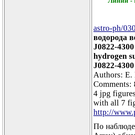
Линии -
astro-ph/03
водорода 
J0822-4300 
hydrogen su
J0822-4300 
Authors: E. 
Comments: 8 
4 jpg figure
with all 7 fi
http://www.
По наблюде