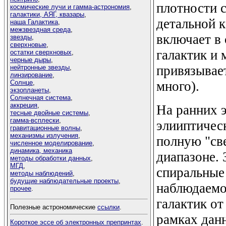
плотности с
космические лучи и гамма-астрономия
,
галактики, АЯГ, квазары
,
детальной 
наша Галактика
,
межзвездная среда
,
включает в 
звезды
,
сверхновые
,
галактик и 
остатки сверхновых
,
черные дыры
,
привязывае
нейтронные звезды
,
линзирование
,
много).
Солнце
,
экзопланеты
,
Солнечная система
,
аккреция
,
На ранних 
тесные двойные системы
,
гамма-всплески
,
элииптическ
гравитационные волны
,
механизмы излучения
,
полную "св
численное моделирование
,
динамика, механика
диапазоне.
методы обработки данных
,
МГД
,
спиральные 
методы наблюдений
,
будущие наблюдательные проекты
,
наблюдаемо
прочее
.
галактик от
Полезные астрономические
ссылки
.
рамках данн
Короткое эссе об электронных препринтах
.