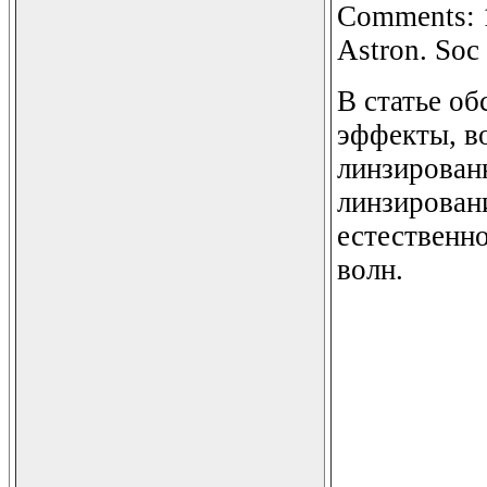
Comments: 12
Astron. Soc
В статье о
эффекты, в
линзирован
линзировани
естественно
волн.