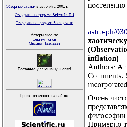
постепенно 
Обзорные статьи
в astro-ph с 2001 г.
Обсудить на форуме Scientific.RU
Обсудить на форуме Звездочета
astro-ph/03
Авторы проекта
хаотическ
Сергей Попов
Михаил Прохоров
(Observatio
inflation)
Authors: An
Поставьте у себя нашу кнопку!
Comments: 5
incorporate
Очень част
Проект размещен на сайтах:
представля
философии 
Примерно та