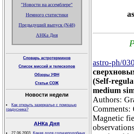
"Новости на ассемблере"
a
Немного статистики
Предыдущий выпуск (N48)
АНКа Дня
Р
Словарь астротерминов
astro-ph/03
Список миссий и телескопов
сверхновы
Обзоры УФН
(Self-regula
Статьи СОЖ
medium sim
Новости недели
Authors: Gr
Как открыть зазеркалье с помощью
Comments: 6 
градусника?
Magnetic fie
АНКа Дня
observations
27.06.2003.
Какая доля солнцеподобных