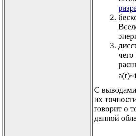
разр
беск
Всел
энер
дисс
чего
расш
a(t)~
C выводами
их точности
говорит о т
данной обла