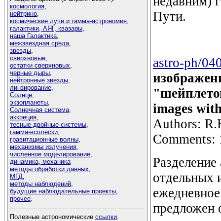
недавним) 
космология
,
Пути.
нейтрино
,
космические лучи и гамма-астрономия
,
галактики, АЯГ, квазары
,
наша Галактика
,
межзвездная среда
,
звезды
,
сверхновые
,
astro-ph/04
остатки сверхновых
,
черные дыры
,
изображен
нейтронные звезды
,
линзирование
,
"шейплетов
Солнце
,
экзопланеты
,
images with
Солнечная система
,
аккреция
,
Authors: R.H
тесные двойные системы
,
гамма-всплески
,
Comments: 1
гравитационные волны
,
механизмы излучения
,
численное моделирование
,
Разделение
динамика, механика
методы обработки данных
,
отдельных 
МГД
,
методы наблюдений
,
ежедневное
будущие наблюдательные проекты
,
прочее
.
предложен 
Полезные астрономические
ссылки
.