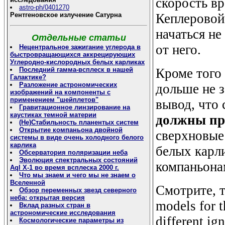
скорость вр
astro-ph/0401270
Рентгеновское излучение Сатурна
Кеплеровой,
начаться не
Отдельные статьи
от него.
Нецентральное зажигание углерода в
быстровращающихся аккрецирующих
Углеродно-кислородных белых карликах
Последний гамма-всплеск в нашей
Кроме того
Галактике?
Разложение астрономических
дольше не з
изображений на компоненты с
применением "шейплетов"
вывод, что
Гравитационное линзирование на
каустиках темной материи
должны пр
(Не)Стабильность планентых систем
Открытие компаньона двойной
сверхновые
системы в виде очень холодного белого
карлика
белых карл
Обсерватория поляризации неба
Эволюция спектральных состояний
компаньона
Aql X-1 во время всплеска 2000 г.
Что мы знаем и чего мы не знаем о
Вселенной
Смотрите, т
Обзор переменных звезд северного
неба: открытая версия
models for 
Вклад разных стран в
астрономические исследования
different ig
Космологические параметры из