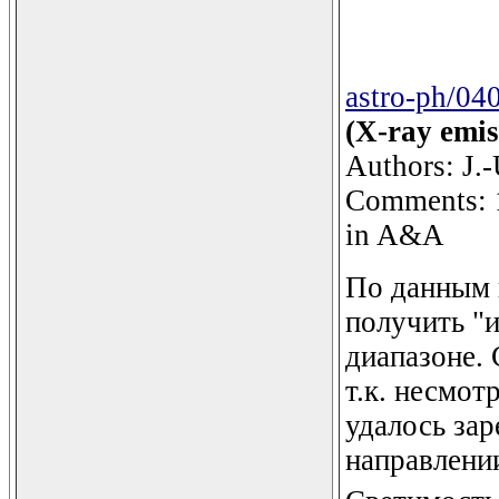
astro-ph/04
(X-ray emis
Authors: J.-
Comments: 10
in A&A
По данным 
получить "
диапазоне. 
т.к. несмот
удалось зар
направлении