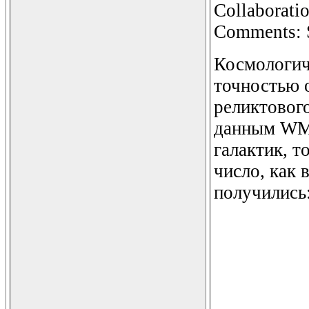
Collaborati
Comments: 
Космологич
точностью 
реликтового
данным WMA
галактик, т
число, как 
получились