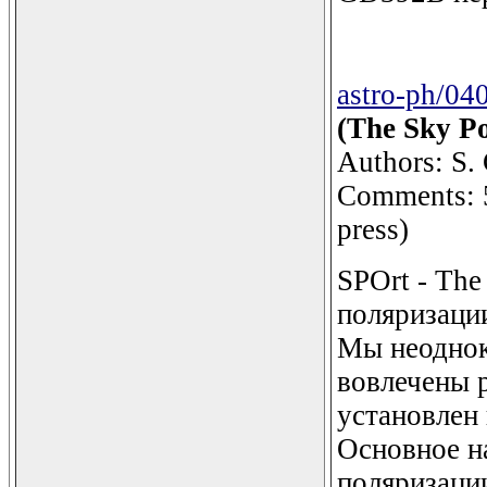
astro-ph/04
(The Sky Po
Authors: S. C
Comments: 5
press)
SPOrt - The
поляризации
Мы неоднокр
вовлечены р
установлен
Основное на
поляризаци