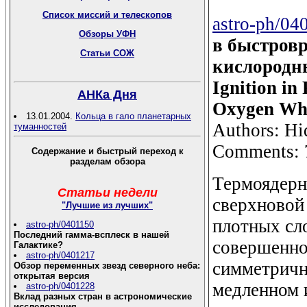
Список миссий и телескопов
astro-ph/04
Обзоры УФН
в быстров
Статьи СОЖ
кислородны
Ignition in
АНКа Дня
Oxygen Whi
13.01.2004.
Кольца в гало планетарных
Authors: Hi
туманностей
Comments: 7
Содержание и быстрый переход к
разделам обзора
Термоядерн
Статьи недели
сверхновой 
"Лучшие из лучших"
плотных сло
astro-ph/0401150
Последний гамма-всплеск в нашей
совершенно
Галактике?
astro-ph/0401217
симметричн
Обзор переменных звезд северного неба:
открытая версия
медленном 
astro-ph/0401228
Вклад разных стран в астрономические
исследования