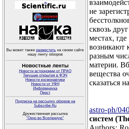
взаимодейс
не зарегис
бесстолкнов
сквозь друг
местах, где
возникают к
Вы может также
разместить
на своем сайте
разным чис
нашу ленту обзоров
материи. В
Новостные ленты
Новости астрономии от ПРАО
вещества оч
Текущие открытия в ФЭЧ
Новости космонавтики
сказаться н
Новости от УФН
Информнаука
Перст
Подписка на рассылку обзоров на
Subscribe.Ru
astro-ph/04
Дружественная рассылка
систем (The
"Окно во Вселенную"
Authors: Ro