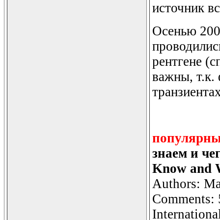
источник в
Осенью 200
проводилис
рентгене (с
важны, т.к.
транзиентах
популярны
знаем и че
Know and W
Authors: Ma
Comments: 5
Internation