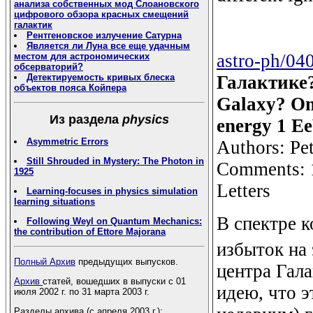
анализа собственных мод Слоановского
цифрового обзора красных смещений
галактик
Рентгеновское излучение Сатурна
Является ли Луна все еще удачным
astro-ph/04
местом для астрономических
обсерваторий?
Детектируемость кривых блеска
Галактике?
объектов пояса Койпера
Galaxy? On 
Из раздела
physics
energy 1 E
Asymmetric Errors
Authors: Pet
Still Shrouded in Mystery: The Photon in
Comments: 1
1925
Letters
Learning-focuses in physics simulation
learning situations
В спектре 
Following Weyl on Quantum Mechanics:
the contribution of Ettore Majorana
избыток на 
Полный Архив
предыдущих выпусков.
центра Гал
Архив
статей, вошедших в выпуски с 01
идею, что э
июля 2002 г. по 31 марта 2003 г.
Разделы архива (с апреля 2003 г.):