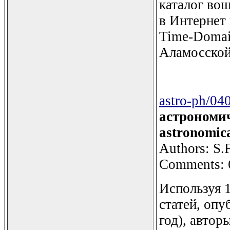
каталог вош
в Интернет 
Time-Doma
Аламосской
astro-ph/04
астрономич
astronomica
Authors: S.
Comments: 6
Используя 1
статей, опу
год), автор