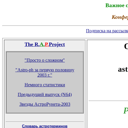
Важное с
Конфе
Подписка на рассылку
The R.
A.
P.
Project
"Просто о сложном"
as
"Astro-ph за первую половину
2003 г."
Немного статистики
Предыдущий выпуск (N64)
Звезды АстроРунета-2003
Р
Словарь астротерминов