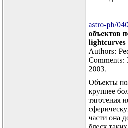
astro-ph/04
объектов по
lightcurves 
Authors: Pe
Comments: La
2003.
Объекты поя
крупнее бо
тяготения н
сферическу
части она 
блеск таких