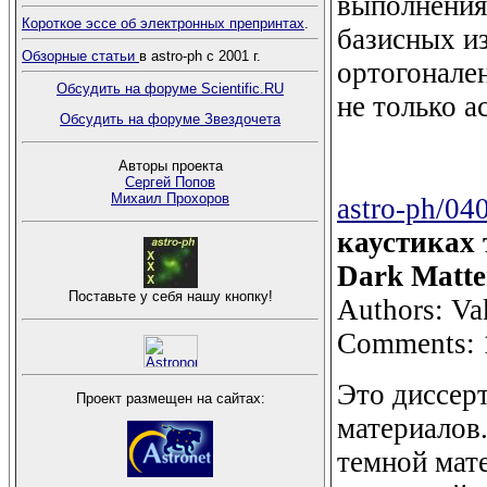
выполнения
Короткое эссе об электронных препринтах
.
базисных и
Обзорные статьи
в astro-ph с 2001 г.
ортогонален
Обсудить на форуме Scientific.RU
не только а
Обсудить на форуме Звездочета
Авторы проекта
Сергей Попов
Михаил Прохоров
astro-ph/04
каустиках 
Dark Matte
Поставьте у себя нашу кнопку!
Authors: Va
Comments: 1
Это диссер
Проект размещен на сайтах:
материалов
темной мат