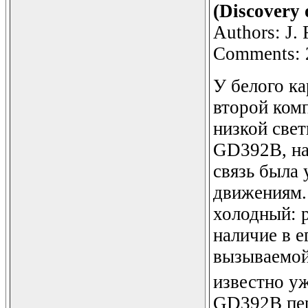
(Discovery
Authors: J. 
Comments: 26
У белого к
второй комп
низкой све
GD392B, нах
связь была
движениям.
холодный: 
наличие в е
вызываемой
известно у
GD392B пер