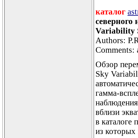
каталог
as
северного 
Variability
Authors: P.R
Comments: a
Обзор перем
Sky Variabi
автоматичес
гамма-вспл
наблюдения 
вблизи эква
в каталоге 
из которых 