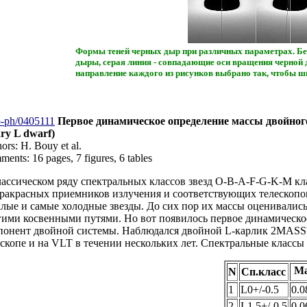
Формы теней черных дыр при различных параметрах. Бе
дыры, серая линия - совпадающие оси вращения черной 
направление каждого из рисунков выбрано так, чтобы 
o-ph/0405111
Первое динамическое определение массы двойного L
ary L dwarf)
ors: H. Bouy et al.
ents: 16 pages, 7 figures, 6 tables
лассическом ряду спектральных классов звезд O-B-A-F-G-K-M кла
ракрасных приемников излучения и соответствующих телескопов.
клые и самые холодные звезды. До сих пор их массы оценивалис
гими косвенными путями. Но вот появилось первое динамическо
понент двойной системы. Наблюдался двойной L-карлик 2MASS
ескопе и на VLT в течении нескольких лет. Спектральные класс
Ма
N
Сп.класс
1
L0+/-0.5
0.0
2
L1.5+/-0.5
0.0