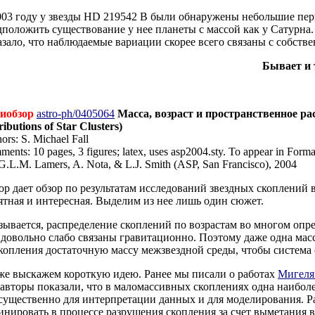
003 году у звезды HD 219542 B были обнаружены небольшие пер
дположить существование у нее планеты с массой как у Сатурна.
азало, что наблюдаемые вариации скорее всего связаны с собств
Бывает и 
иобзор
astro-ph/0405064
Масса, возраст и пространственное ра
ributions of Star Clusters)
ors: S. Michael Fall
ents: 10 pages, 3 figures; latex, uses asp2004.sty. To appear in Forma
G.L.M. Lamers, A. Nota, & L.J. Smith (ASP, San Francisco), 2004
ор дает обзор по результатам исследований звездных скоплений
ятная и интересная. Выделим из нее лишь один сюжет.
зывается, распределение скоплений по возрастам во многом опре
 довольно слабо связаны гравитационно. Поэтому даже одна масс
скопления достаточную массу межзвездной среды, чтобы система 
же выскажем короткую идею. Ранее мы писали о работах
Мигеля
 авторы показали, что в маломассивных скоплениях одна наиболе
 существенно для интерпретации данных и для моделирования. Р
инировать в процессе разрушения скопления за счет выметания ве