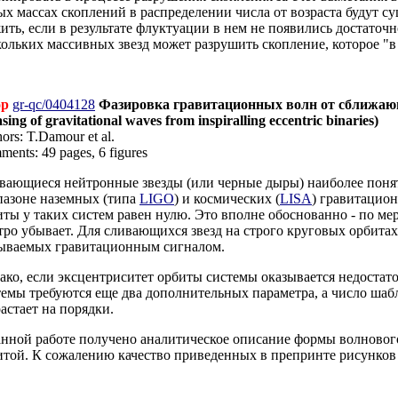
ых массах скоплений в распределении числа от возраста будут 
ить, если в результате флуктуации в нем не появились достаточн
кольких массивных звезд может разрушить скопление, которое "
ор
gr-qc/0404128
Фазировка гравитационных волн от сближаю
sing of gravitational waves from inspiralling eccentric binaries)
ors: T.Damour et al.
ents: 49 pages, 6 figures
вающиеся нейтронные звезды (или черные дыры) наиболее пон
пазоне наземных (типа
LIGO
) и космических (
LISA
) гравитацио
иты у таких систем равен нулю. Это вполне обоснованно - по м
тро убывает. Для сливающихся звезд на строго круговых орбит
ываемых гравитационным сигналом.
ако, если эксцентриситет орбиты системы оказывается недостато
темы требуются еще два дополнительных параметра, а число шаб
астает на порядки.
анной работе получено аналитическое описание формы волновог
итой. К сожалению качество приведенных в препринте рисунков 