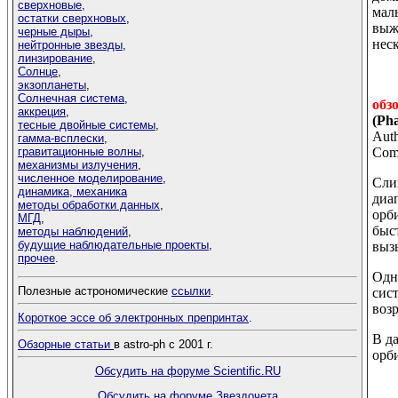
сверхновые
,
мал
остатки сверхновых
,
выж
черные дыры
,
нес
нейтронные звезды
,
линзирование
,
Солнце
,
экзопланеты
,
Солнечная система
,
обз
аккреция
,
(Pha
тесные двойные системы
,
Auth
гамма-всплески
,
гравитационные волны
,
Comm
механизмы излучения
,
численное моделирование
,
Сли
динамика, механика
диа
методы обработки данных
,
орб
МГД
,
быс
методы наблюдений
,
будущие наблюдательные проекты
,
выз
прочее
.
Одн
Полезные астрономические
ссылки
.
сис
возр
Короткое эссе об электронных препринтах
.
В д
Обзорные статьи
в astro-ph с 2001 г.
орб
Обсудить на форуме Scientific.RU
Обсудить на форуме Звездочета