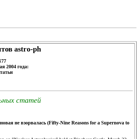
ов astro-ph
N77
мая 2004
года:
татьи
ьных статей
вая не взорвалась (Fifty-Nine Reasons for a Supernova to