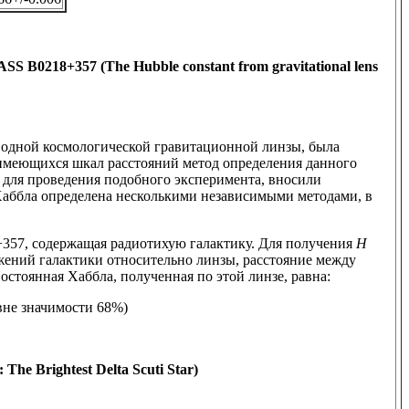
 B0218+357 (The Hubble constant from gravitational lens
 одной космологической гравитационной линзы, была
т имеющихся шкал расстояний метод определения данного
 для проведения подобного эксперимента, вносили
Хаббла определена несколькими независимыми методами, в
357, содержащая радиотихую галактику. Для получения
H
ений галактики относительно линзы, расстояние между
стоянная Хаббла, полученная по этой линзе, равна:
вне значимости 68%)
he Brightest Delta Scuti Star)