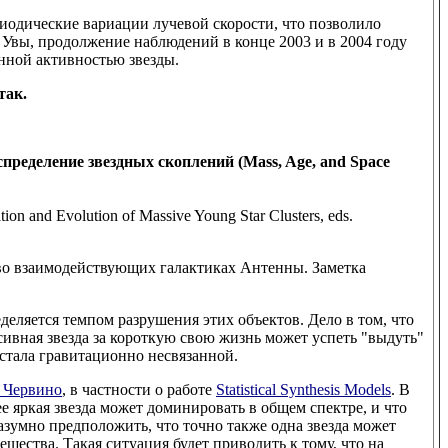
иодические вариации лучевой скорости, что позволило
 Увы, продолжение наблюдений в конце 2003 и в 2004 году
енной активностью звезды.
так.
спределение звездных скоплений (Mass, Age, and Space
tion and Evolution of Massive Young Star Clusters, eds.
 во взаимодействующих галактиках Антенны. Заметка
деляется темпом разрушения этих объектов. Дело в том, что
ивная звезда за короткую свою жизнь может успеть "выдуть"
стала гравитационно несвязанной.
 Червино
, в частности о работе
Statistical Synthesis Models
. В
е яркая звезда может доминировать в общем спектре, и что
азумно предположить, что точно также одна звезда может
щества. Такая ситуация будет приводить к тому, что на