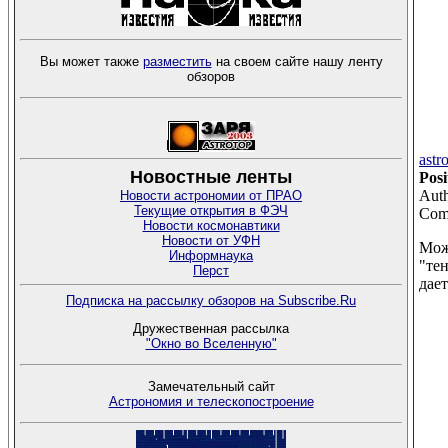
Вы может также
разместить
на своем сайте нашу ленту
обзоров
astr
Новостные ленты
Posi
Auth
Новости астрономии от ПРАО
Текущие открытия в ФЭЧ
Comm
Новости космонавтики
Новости от УФН
Мож
Информнаука
"тен
Перст
дает
Подписка на рассылку обзоров на Subscribe.Ru
Дружественная рассылка
"Окно во Вселенную"
Замечательный сайт
Астрономия и телескопостроение