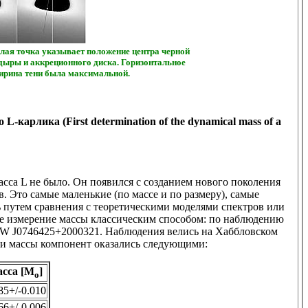
лая точка указывает положение центра черной
дыры и аккреционного диска. Горизонтальное
ширина тени была максимальной.
-карлика (First determination of the dynamical mass of a
сса L не было. Он появился с созданием нового поколения
 Это самые маленькие (по массе и по размеру), самые
ь путем сравнения с теоретическими моделями спектров или
е измерение массы классическим способом: по наблюдению
W J0746425+2000321. Наблюдения велись на Хаббловском
ы и массы компонент оказались следующими:
сса [M
]
o
85+/-0.010
66+/-0.006