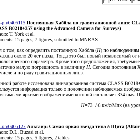
o-ph/0405115
Постоянная Хаббла по гравитационной линзе CLASS
SS B0218+357 using the Advanced Camera for Surveys)
ors: T. York et al.
ents: 15 pages, 7 figures, submitted to MNRAS
я о том, как определить постоянную Хаббла (
H
) по наблюдениям
казана около 20 лет назад. Тогда это был новый независимый о
мологического параметра. Кроме того предположения, требуемые
таточно малую погрешность в величину
H
. Сегодня постоянная 
 числе и по ряду гравитационных линз.
анной работе исследована линзированная система CLASS B0218+
ользуется информация только о положении наблюдаемых изображ
мя самыми яркими изображениями которой составляет 334 mas. По
H
=73+/-8 км/с/Мпк (на уро
o-ph/0405127
Альтаир: Самая яркая звезда типа δ Щита (Altair: T
ors: D.L. Buzasi et al.
ents: 15 pages, 5 figures, 2 tables