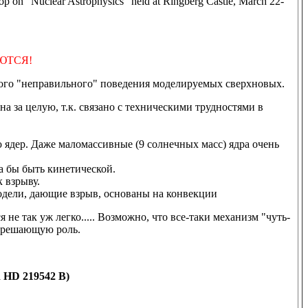
hop on "Nuclear Astrophysics" held at Ringberg Castle, March 22-
ЮТСЯ!
кого "неправильного" поведения моделируемых сверхновых.
на за целую, т.к. связано с техническими трудностями в
ядер. Даже маломассивные (9 солнечных масс) ядра очень
а бы быть кинетической.
к взрыву.
дели, дающие взрыв, основаны на конвекции
не так уж легко..... Возможно, что все-таки механизм "чуть-
ь решающую роль.
d HD 219542 B)