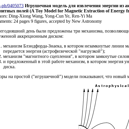
o-ph/0405073
Игрушечная модель для извлечения энергии из 
нитных полей (A Toy Model for Magnetic Extraction of Energy fr
hors: Ding-Xiong Wang, Yong-Cun Ye, Ren-Yi Ma
ents: 24 pages 9 figures, аccepted by New Astronomy
сегодняшний день были предложены три механизма, позволяющи
уженной аккреционным диском:
механизм Блэндфорда-Знаека, в котором незамкнутые линии м
передается энергия (астрофизической "нагрузкой");
механизм "магнитного сцепления", в котором замкнутые сил
и предложенный в этой работе механизм, в котором энергия 
диска.
оры на простой ("игрушечной") модели показывают, что новый м