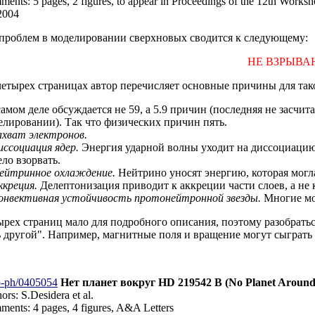
ents: 5 pages, 2 figures, to appear in Proceedings of the 12th Works
2004
 проблем в моделировании сверхновых сводится к следующему:
НЕ ВЗРЫВА
четырех страницах автор перечисляет основные причины для та
амом деле обсуждается не 59, а 5.9 причин (последняя не засчита
елировании). Так что физических причин пять.
ахват электронов.
иссоциация ядер.
Энергия ударной волны уходит на диссоциацию 
ло взорвать.
ейтринное охлаждение.
Нейтрино уносят энергию, которая могл
ккреция.
Делептонизация приводит к аккреции части слоев, а не 
онвективная устойчивость протонейтронной звезды.
Многие мо
рех страниц мало для подробного описания, поэтому разобраться 
ь другой". Например, магнитные поля и вращение могут сыграт
o-ph/0405054
Нет планет вокруг HD 219542 B (No Planet Aroun
ors: S.Desidera et al.
ents: 4 pages, 4 figures, A&A Letters