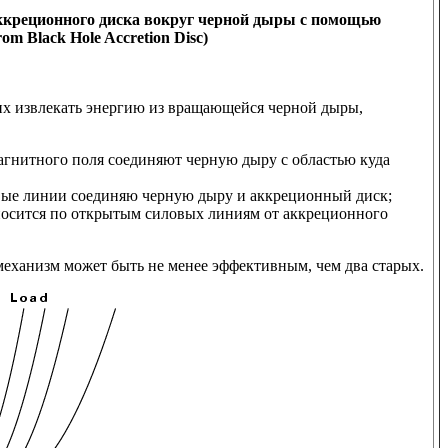
аккреционного диска вокруг черной дыры с помощью
om Black Hole Accretion Disc)
х извлекать энергию из вращающейся черной дыры,
агнитного поля соединяют черную дыру с областью куда
овые линии соединяю черную дыру и аккреционный диск;
уносится по открытым силовых линиям от аккреционного
еханизм может быть не менее эффективным, чем два старых.