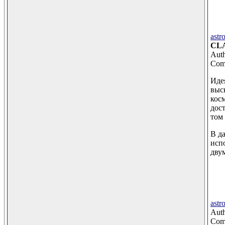
astr
CLA
Auth
Comm
Иде
выс
кос
дос
том
В д
исп
дву
astr
Auth
Comm