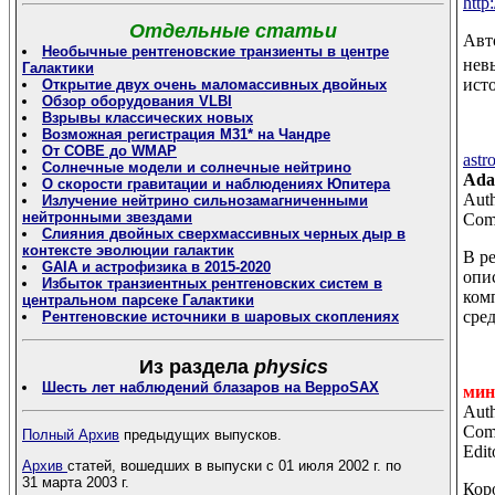
http
Отдельные статьи
Авт
Необычные рентгеновские транзиенты в центре
нев
Галактики
ист
Открытие двух очень маломассивных двойных
Обзор оборудования VLBI
Взрывы классических новых
Возможная регистрация M31* на Чандре
От COBE до WMAP
astr
Солнечные модели и солнечные нейтрино
Ada
О скорости гравитации и наблюдениях Юпитера
Auth
Излучение нейтрино сильнозамагниченными
нейтронными звездами
Comm
Слияния двойных сверхмассивных черных дыр в
контексте эволюции галактик
В р
GAIA и астрофизика в 2015-2020
опи
Избыток транзиентных рентгеновских систем в
ком
центральном парсеке Галактики
сре
Рентгеновские источники в шаровых скоплениях
Из раздела
physics
Шесть лет наблюдений блазаров на BeppoSAX
мин
Auth
Comm
Полный Архив
предыдущих выпусков.
Edit
Архив
статей, вошедших в выпуски с 01 июля 2002 г. по
31 марта 2003 г.
Кор