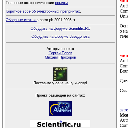
мин
Полезные астрономические
ссылки
.
Auth
Comm
Короткое эссе об электронных препринтах
.
Univ
Обзорные статьи
в astro-ph 2001-2003 гг.
Осн
Обсудить на форуме Scientific.RU
о н
теч
Обсудить на форуме Звездочета
Авторы проекта
Сергей Попов
мин
Михаил Прохоров
Auth
Comm
Botn
Дае
Поставьте у себя нашу кнопку!
См.
Проект размещен на сайтах:
astr
Mea
Auth
Comm