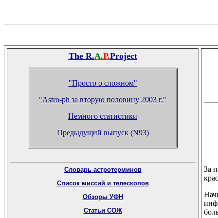
The R.
A.
P.
Project
"Просто о сложном"
"Astro-ph за вторую половину 2003 г."
Немного статистики
Предыдущий выпуск (N93)
За 
Словарь астротерминов
кра
Список миссий и телескопов
Нач
Обзоры УФН
инф
Статьи СОЖ
бол