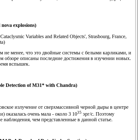
nova explosions)
Cataclysmic Variables and Related Objects', Strasbourg, France,
ta)
ем не менее, что это двойные системы с белыми карликами, и
ом обзоре описаны последние достижения в изучении новых.
ремя вспышек.
e Detection of M31* with Chandra)
новское излучение от сверхмассивной черной дыры в центре
35
 оказалась очень мала - около 3 10
эрг/с. Поэтому
 наблюдения, чем представленные в данной статье.