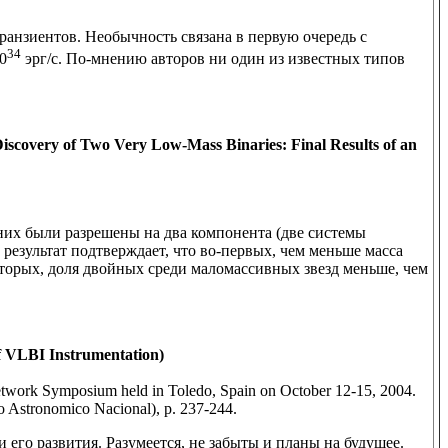
анзиентов. Необычность связана в первую очередь с
34
0
эрг/с. По-мнению авторов ни один из известных типов
overy of Two Very Low-Mass Binaries: Final Results of an
 них были разрешены на два компонента (две системы
результат подтверждает, что во-первых, чем меньше масса
-вторых, доля двойных среди маломассивных звезд меньше, чем
 VLBI Instrumentation)
etwork Symposium held in Toledo, Spain on October 12-15, 2004.
rio Astronomico Nacional), p. 237-244.
его развития. Разумеется, не забыты и планы на будущее.