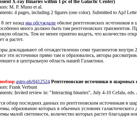
sient X-ray Binaries within 1 pc of the Galactic Center)
ors: M. P. Muno et al.
ents: 4 pages, including 2 figures (one color). Submitted to ApJ Lette
 8 лет назад
мы обсуждали
обилие рентгеновских исчтоников в ц
 особенно много должно быть там рентгеновских транзиентов. Пр
окую область. Тем не менее приятно видеть, что количество отк
ет и растет.
оры докладывают об отождествлении семи транзиентов внутри 23
 все эти источники прямо там и образовались, авторы рассматри
тевшего в центральную область нашей Галактики.
иобзор
astro-ph/0412524
Рентгеновские источники в шаровых ско
ors: Frank Verbunt
ents: Invited review in: "Interacting binaries", July 4-10 Cefalu, eds. A
тся обзор последних данных по рентгеновским источникам в ша
темы, образование которых в обычных условиях галактического 
темы малой светимости, количество которых растет благодаря н