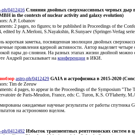
o-ph/0412416
Слияния двойных сверхмассивных черных дыр в к
MBH in the contexts of nuclear activity and galaxy evolution)
ors: A.P. Lobanov
ents: 2 pages, no figures; to be published in Proceedings of the Co
, edited by A.Merloni, S.Nayakshin, R.Sunyaev (Springer-Verlag seri
нь короткая заметка, посвященная эволюции двойных сверхмасс
личные проявления ядерной активности. Автор выделяет четыре 
окой пары до слияния. На разных этапах жизни двойной можно 
оте Андрей рассказывает на
конференции
в ИКИ.
иобзор
astro-ph/0412429
GAIA и астрофизика в 2015-2020 (Concl
ors: Tim de Zeeuw
ents: 4 pages, to appear in the Proceedings of the Symposium "The T
rvatoire de Paris-Meudon, France, eds: C. Turon, K.S. O'Flaherty, 
мированы ожидаемые научные результаты от работы спутника G
ультатов на астрономию вцелом.
o-ph/0412492
Избыток транзиентных рентгеновских систем в ц