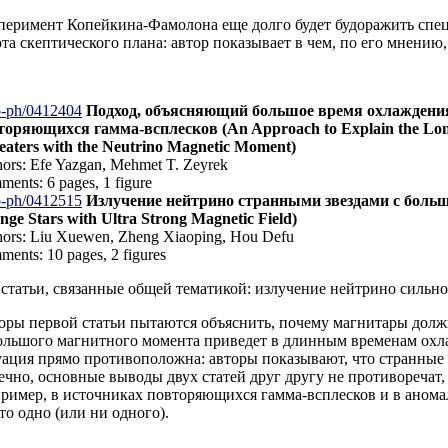
перимент Копейкина-Фамолона еще долго будет будоражить специ
ота скептического плана: автор показывает в чем, по его мнению
o-ph/0412404
Подход, объясняющий большое время охлаждения
торяющихся гамма-всплесков (An Approach to Explain the Long
eaters with the Neutrino Magnetic Moment)
ors: Efe Yazgan, Mehmet T. Zeyrek
ents: 6 pages, 1 figure
o-ph/0412515
Излучение нейтрино странными звездами с больш
nge Stars with Ultra Strong Magnetic Field)
ors: Liu Xuewen, Zheng Xiaoping, Hou Defu
ents: 10 pages, 2 figures
 статьи, связанные общей тематикой: излучение нейтрино силь
оры первой статьи пытаются объяснить, почему магнитары долж
ольшого магнитного момента приведет в длинным временам охла
уация прямо противоположна: авторы показывают, что странные 
ечно, основные выводы двух статей друг другу не противоречат
пример, в источниках повторяющихся гамма-всплесков и в анома
то одно (или ни одного).