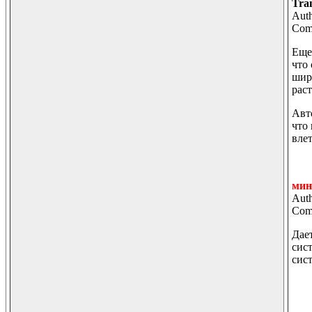
Tran
Auth
Comm
Еще
что
шир
раст
Авт
что
вле
мин
Auth
Comm
Дае
сис
сис