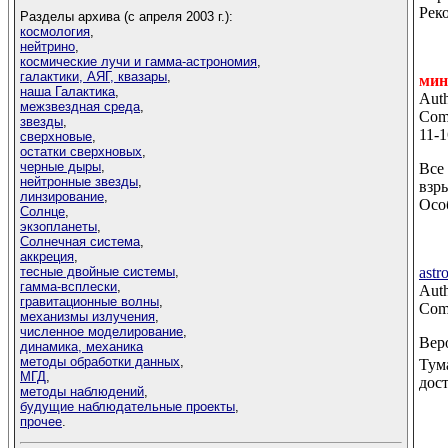
Рек
Разделы архива (с апреля 2003 г.):
космология
,
нейтрино
,
космические лучи и гамма-астрономия
,
галактики, АЯГ, квазары
,
мин
наша Галактика
,
Auth
межзвездная среда
,
Comm
звезды
,
11-1
сверхновые
,
остатки сверхновых
,
черные дыры
,
Все
нейтронные звезды
,
взр
линзирование
,
Осо
Солнце
,
экзопланеты
,
Солнечная система
,
аккреция
,
тесные двойные системы
,
astr
гамма-всплески
,
Auth
гравитационные волны
,
Comm
механизмы излучения
,
численное моделирование
,
Вер
динамика, механика
методы обработки данных
,
Тум
МГД
,
дос
методы наблюдений
,
будущие наблюдательные проекты
,
прочее
.