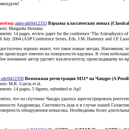
омендуем!
иобзор
astro-ph/0412333
Взрывы классических новых (Classical 
ors: Margarita Hernanz
ents: 14 pages, review paper for the conference 'The Astrophysics of 
6 July 2004 (ASP Conference Series, Eds. J.M. Hameury and J.P. Laso
 достаточно хорошо знают, что такое новые звезды. Напомним, т
ыв происходит именно на поверхности карлика. В этом небольш
бое внимание автор уделяет нуклеосинтезу, происходящему во в
o-ph/0412350
Возможная регистрация M31* на Чандре (A Possibl
ors: M.R. Garcia et al.
ents: 14 pages, 5 figures, submitted to ApJ
оятно, что на спутнике Чандра удалось зарегистрировать рентге
анности Андромеды. Светимость (как и в случае нашей Галактики)
товерность обнаружения невысока. Необходимы более длительные