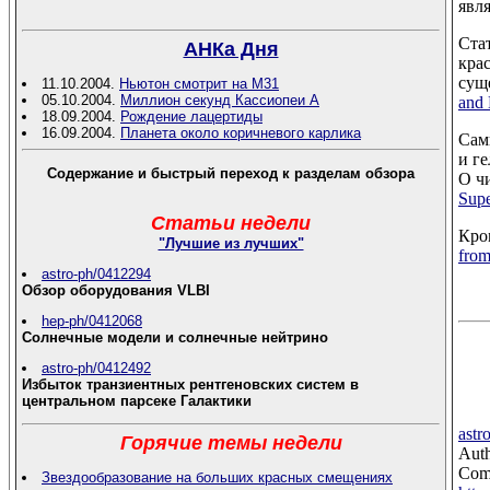
явл
Ста
АНКа Дня
кра
сущ
11.10.2004.
Ньютон смотрит на М31
05.10.2004.
Миллион секунд Кассиопеи А
and 
18.09.2004.
Рождение лацертиды
16.09.2004.
Планета около коричневого карлика
Самы
и г
Содержание и быстрый переход к разделам обзора
О ч
Supe
Статьи недели
Кро
"Лучшие из лучших"
from
astro-ph/0412294
Обзор оборудования VLBI
hep-ph/0412068
Солнечные модели и солнечные нейтрино
astro-ph/0412492
Избыток транзиентных рентгеновских систем в
центральном парсеке Галактики
astr
Горячие темы недели
Auth
Comm
Звездообразование на больших красных смещениях