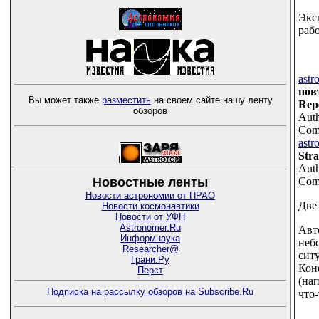
Экс
раб
astr
пов
Вы может также
разместить
на своем сайте нашу ленту
Rep
обзоров
Auth
Comm
astr
Stra
Auth
Новостные ленты
Comm
Новости астрономии от ПРАО
Две
Новости космонавтики
Новости от УФН
Astronomer.Ru
Авт
Информнаука
неб
Researcher@
сит
Грани.Ру
Кон
Перст
(на
Подписка на рассылку обзоров на Subscribe.Ru
что-