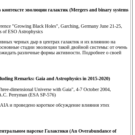
онтексте эволюции галактик (Mergers and binary systems
nference "Growing Black Holes", Garching, Germany June 21-25,
es of ESO Astrophysics
ивных черных дыр в центрах галактик и их влиянию на
основные стадии эволюции такой двойной системы: от очень
ожидать различные формы активности. Подробнее о своей
uding Remarks: Gaia and Astrophysics in 2015-2020)
hree-dimensional Universe with Gaia", 4-7 October 2004,
M.A.C. Perryman (ESA SP-576)
AIA и проведено короткое обсуждение влияния этих
ентральном парсеке Галактики (An Overabundance of