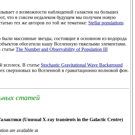
азывает о возможности наблюдений галактик на больших
ют, что в совсем недалеком будущем мы получим новую
татью тех же авторов по той же тематике:
Stellar populations
Это были массивные звезды, состоящие в основном из водорода
х объектов обогатили нашу Вселенную тяжелыми элементами.
 статье
The Number and Observability of Population III
 всплеск. В статье
Stochastic Gravitational Wave Background
ех сверхновых во Вселенной в гравитационно волновой фон.
ьных статей
ктики (Unusual X-ray transients in the Galactic Centre)
ion are available at