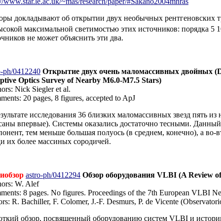
://www.star.le.ac.uk/~mas/research/paper/#Sakano2004mnras
оры докладывают об открытии двух необычных рентгеновских тр
ысокой максимальной светимостью этих источников: порядка 5 1
очников не может объяснить эти два.
o-ph/0412240
Открытие двух очень маломассивных двойных (Disc
ptive Optics Survey of Nearby M6.0-M7.5 Stars)
ors: Nick Siegler et al.
ents: 20 pages, 8 figures, accepted to ApJ
езультате исследования 36 близких маломассивных звезд пять из
саны впервые). Системы оказались достаточно тесными. Данный 
понент, тем меньше большая полуось (в среднем, конечно), а во
ди их более массиных сородичей.
иобзор
astro-ph/0412294
Обзор оборудования VLBI (A Review of
ors: W. Alef
ents: 8 pages. No figures. Proceedings of the 7th European VLBI N
ors: R. Bachiller, F. Colomer, J.-F. Desmurs, P. de Vicente (Observato
откий обзор, посвященный оборудованию систем VLBI и истории 