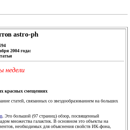
ов astro-ph
N94
кабря 2004
года:
татьи
ы недели
ших красных смещениях
ние статей, связанных со звездообразованием на больших
on
. Это большой (97 страниц) обзор, посвященный
дом множества галактик. В основном это объекты на
ентов, необходимых для объяснения свойств ИК-фона,