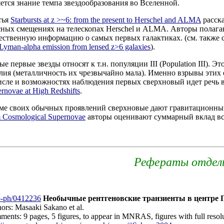
яется знание темпа звездообразования во Вселенной.
тья
Starbursts at z >~6: from the present to Herschel and ALMA
расск
сных смещениях на телескопах Herschel и ALMA. Авторы полага
ественную информацию о самых первых галактиках. (см. также с
Lyman-alpha emission from lensed z>6 galaxies
).
е первые звезды относят к т.н. популяции III (Population III). 
елия (металличность их чрезвычайно мала). Именно взрывы эти
исле и возможностях наблюдения первых сверхновый идет речь в
rnovae at High Redshifts
.
ме своих обычных проявлений сверхновые дают гравитационный
 Cosmological Supernovae
авторы оценивают суммарный вклад вс
Рефераты отдел
o-ph/0412236
Необычные рентгеновские транзиенты в центре Гала
ors: Masaaki Sakano et al.
ents: 9 pages, 5 figures, to appear in MNRAS, figures with full resolut