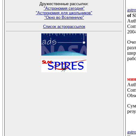
Дружественные рассылки:
"Астрономия сегодня"
astr
"Астрономия для школьников"
of S
"Окно во Вселенную"
Auth
Comm
Список астрорассылок
2004
Оче
раз
шир
раб
мин
Auth
Comm
Obse
Сум
рез
astr