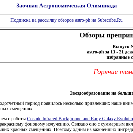
Заочная Астрономическая Олимпиада
Подписка на рассылку обзоров astro-ph на Subscribe.Ru
Обзоры препринт
Выпуск 
astro-ph за
13 - 21 де
избранные с
Горячие тем
Звездообразование на боль
подотчетный период появилось несколько привлекших наше внима
сных смещениях.
нем с работы
Cosmic Infrared Background and Early Galaxy Evoluti
ракрасному фоновому излучению. Связано оно с суммарным вкла
ьших красных смещениях. Поэтому одним из важнейших ингреди