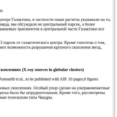
rs
ентре Галактики, в частности наши расчеты указывали на то,
авда, мы обсуждали не центральный парсек, а более
рываемых транзиентов в центральной части Галактики все
 парсек от галактического центра. Кроме гипотезы о том,
вают возможность разрушения крупного скопления звезд,
плениях (X-ray sources in globular clusters)
ntonelli et al., to be published with AIP. 10 pages,6 figures
ровых скоплениях. Особый упор сделан на ультракомпактные
диска было бы затруднительным. Кроме того, рассмотрены
овым телескопам типа Чандры.