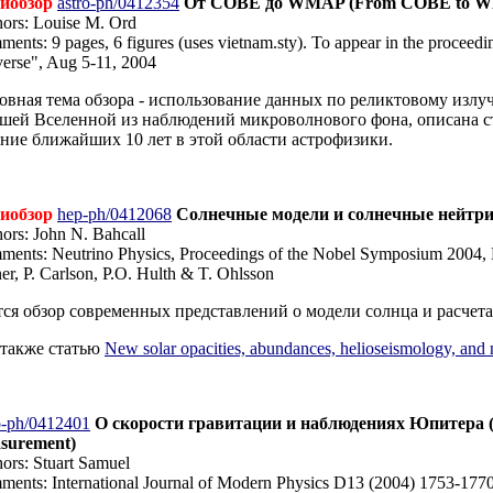
иобзор
astro-ph/0412354
От COBE до WMAP (From COBE to WMAP
ors: Louise M. Ord
ents: 9 pages, 6 figures (uses vietnam.sty). To appear in the procee
erse", Aug 5-11, 2004
овная тема обзора - использование данных по реликтовому излу
ашей Вселенной из наблюдений микроволнового фона, описана ст
ение ближайших 10 лет в этой области астрофизики.
иобзор
hep-ph/0412068
Солнечные модели и солнечные нейтрино 
ors: John N. Bahcall
ents: Neutrino Physics, Proceedings of the Nobel Symposium 2004, 
er, P. Carlson, P.O. Hulth & T. Ohlsson
тся обзор современных представлений о модели солнца и расчета
 также статью
New solar opacities, abundances, helioseismology, and 
o-ph/0412401
О скорости гравитации и наблюдениях Юпитера (On
surement)
ors: Stuart Samuel
ents: International Journal of Modern Physics D13 (2004) 1753-177